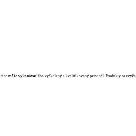
práce
môže vykonávať iba
vyškolený a kvalifikovaný personál. Produkty sa zvyč