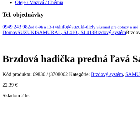
Oleje / Mazivá / Chémia
Tel. objednávky
0949 243 982
info@suzuki-diely.sk
od 8-9h a 13-14h
email pre dotazy a iné
Domov
SUZUKI
SAMURAI , SJ 410 , SJ 413
Brzdový systém
Brzdov
Brzdová hadička predná ľavá S
Kód produktu:
69836 / j3708062
Kategórie:
Brzdový systém
,
SAMURA
22.39
€
Skladom 2 ks