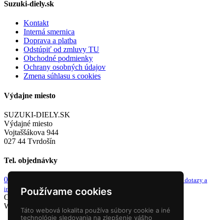
Suzuki-diely.sk
Kontakt
Interná smernica
Doprava a platba
Odstúpiť od zmluvy TU
Obchodné podmienky
Ochrany osobných údajov
Zmena súhlasu s cookies
Výdajne miesto
SUZUKI-DIELY.SK
Výdajné miesto
Vojtaššákova 944
027 44 Tvrdošín
Tel. objednávky
0949 243 982
info@suzuki-diely.sk
od 8-9h a 13-14h
email pre dotazy a
iné
Používame cookies
Copyright © 2026 Suzuki diely. Všetky práva vyhradené.
Webstránky
NEONUS s.r.o.
Táto webová lokalita používa súbory cookie a iné
technológie sledovania na zlepšenie vášho