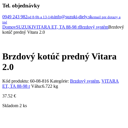
Tel. objednávky
0949 243 982
info@suzuki-diely.sk
od 8-9h a 13-14h
email pre dotazy a
iné
Domov
SUZUKI
VITARA ET, TA 88-98 r
Brzdový systém
Brzdový
kotúč predný Vitara 2.0
Brzdový kotúč predný Vitara
2.0
Kód produktu:
60-08-816
Kategórie:
Brzdový systém
,
VITARA
ET, TA 88-98 r
Váha:
6.722 kg
37.52
€
Skladom 2 ks