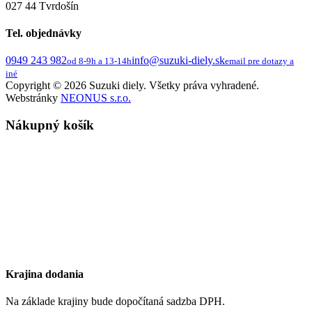
027 44 Tvrdošín
Tel. objednávky
0949 243 982
info@suzuki-diely.sk
od 8-9h a 13-14h
email pre dotazy a
iné
Copyright © 2026 Suzuki diely. Všetky práva vyhradené.
Webstránky
NEONUS s.r.o.
Nákupný košík
Krajina dodania
Na základe krajiny bude dopočítaná sadzba DPH.