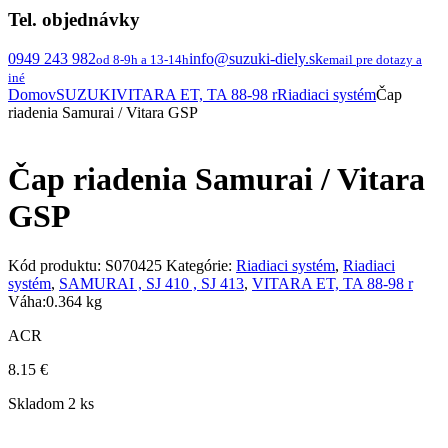
Tel. objednávky
0949 243 982
info@suzuki-diely.sk
od 8-9h a 13-14h
email pre dotazy a
iné
Domov
SUZUKI
VITARA ET, TA 88-98 r
Riadiaci systém
Čap
riadenia Samurai / Vitara GSP
Čap riadenia Samurai / Vitara
GSP
Kód produktu:
S070425
Kategórie:
Riadiaci systém
,
Riadiaci
systém
,
SAMURAI , SJ 410 , SJ 413
,
VITARA ET, TA 88-98 r
Váha:
0.364 kg
ACR
8.15
€
Skladom 2 ks