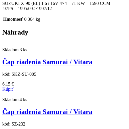
SUZUKI X-90 (EL) 1.6 i 16V 4×4 71 KW 1590 CCM
97PS 1995/09->1997/12
Hmotnosť
0.364 kg
Náhrady
Skladom 3 ks
Čap riadenia Samurai / Vitara
kód:
SKZ-SU-005
6.15
€
Kúpiť
Skladom 4 ks
Čap riadenia Samurai / Vitara
kód:
SZ-232