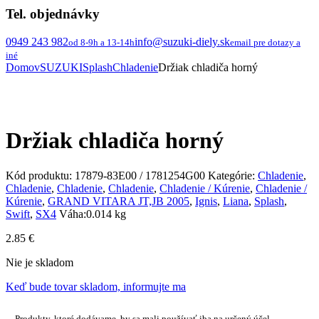
Tel. objednávky
0949 243 982
info@suzuki-diely.sk
od 8-9h a 13-14h
email pre dotazy a
iné
Domov
SUZUKI
Splash
Chladenie
Držiak chladiča horný
Držiak chladiča horný
Kód produktu:
17879-83E00 / 1781254G00
Kategórie:
Chladenie
,
Chladenie
,
Chladenie
,
Chladenie
,
Chladenie / Kúrenie
,
Chladenie /
Kúrenie
,
GRAND VITARA JT,JB 2005
,
Ignis
,
Liana
,
Splash
,
Swift
,
SX4
Váha:
0.014 kg
2.85
€
Nie je skladom
Keď bude tovar skladom, informujte ma
Produkty, ktoré dodávame, by sa mali používať iba na určený účel.