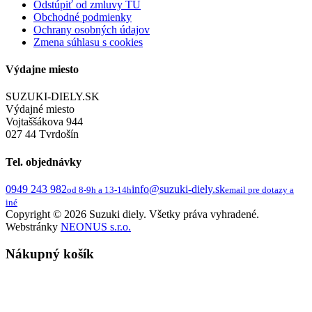
Odstúpiť od zmluvy TU
Obchodné podmienky
Ochrany osobných údajov
Zmena súhlasu s cookies
Výdajne miesto
SUZUKI-DIELY.SK
Výdajné miesto
Vojtaššákova 944
027 44 Tvrdošín
Tel. objednávky
0949 243 982
info@suzuki-diely.sk
od 8-9h a 13-14h
email pre dotazy a
iné
Copyright © 2026 Suzuki diely. Všetky práva vyhradené.
Webstránky
NEONUS s.r.o.
Nákupný košík