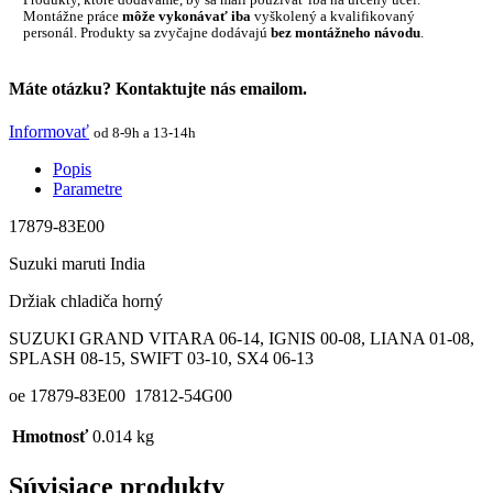
Montážne práce
môže vykonávať iba
vyškolený a kvalifikovaný
personál. Produkty sa zvyčajne dodávajú
bez montážneho návodu
.
Máte otázku? Kontaktujte nás emailom.
Informovať
od 8-9h a 13-14h
Popis
Parametre
17879-83E00
Suzuki maruti India
Držiak chladiča horný
SUZUKI GRAND VITARA 06-14, IGNIS 00-08, LIANA 01-08,
SPLASH 08-15, SWIFT 03-10, SX4 06-13
oe 17879-83E00 17812-54G00
Hmotnosť
0.014 kg
Súvisiace produkty