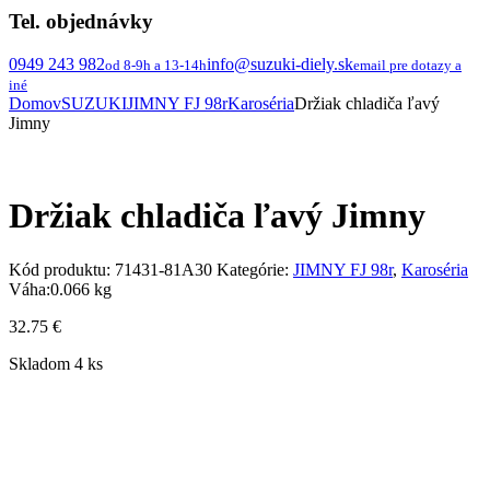
Tel. objednávky
0949 243 982
info@suzuki-diely.sk
od 8-9h a 13-14h
email pre dotazy a
iné
Domov
SUZUKI
JIMNY FJ 98r
Karoséria
Držiak chladiča ľavý
Jimny
Držiak chladiča ľavý Jimny
Kód produktu:
71431-81A30
Kategórie:
JIMNY FJ 98r
,
Karoséria
Váha:
0.066 kg
32.75
€
Skladom 4 ks