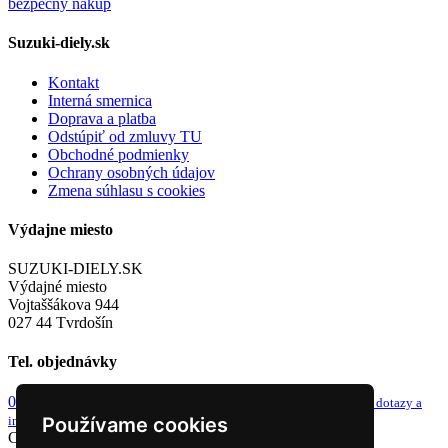
Suzuki-diely.sk
Kontakt
Interná smernica
Doprava a platba
Odstúpiť od zmluvy TU
Obchodné podmienky
Ochrany osobných údajov
Zmena súhlasu s cookies
Výdajne miesto
SUZUKI-DIELY.SK
Výdajné miesto
Vojtaššákova 944
027 44 Tvrdošín
Tel. objednávky
0949 243 982
info@suzuki-diely.sk
od 8-9h a 13-14h
email pre dotazy a
iné
Používame cookies
Copyright © 2026 Suzuki diely. Všetky práva vyhradené.