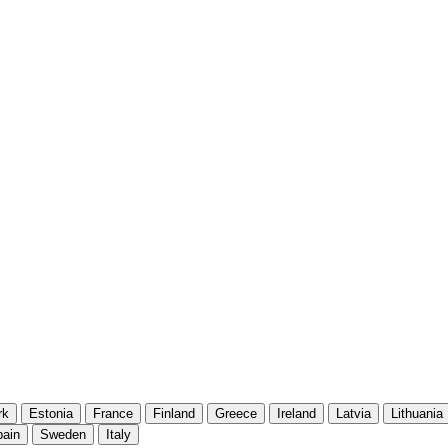
rk
Estonia
France
Finland
Greece
Ireland
Latvia
Lithuania
pain
Sweden
Italy