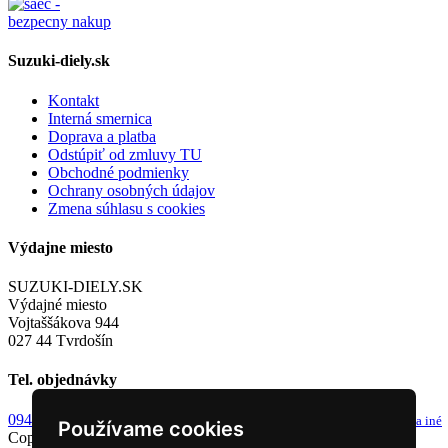
Suzuki-diely.sk
Kontakt
Interná smernica
Doprava a platba
Odstúpiť od zmluvy TU
Obchodné podmienky
Ochrany osobných údajov
Zmena súhlasu s cookies
Výdajne miesto
SUZUKI-DIELY.SK
Výdajné miesto
Vojtaššákova 944
027 44 Tvrdošín
Tel. objednávky
0949 243 982
info@suzuki-diely.sk
od 8-9h a 13-14h
email pre dotazy a iné
Používame cookies
Copyright © 2026 Suzuki diely. Všetky práva vyhradené.