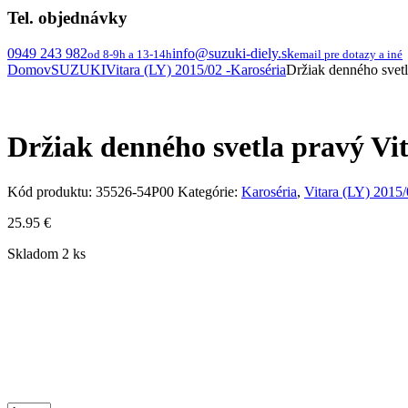
Tel. objednávky
0949 243 982
info@suzuki-diely.sk
od 8-9h a 13-14h
email pre dotazy a iné
Domov
SUZUKI
Vitara (LY) 2015/02 -
Karoséria
Držiak denného svetl
Držiak denného svetla pravý Vi
Kód produktu:
35526-54P00
Kategórie:
Karoséria
,
Vitara (LY) 2015/
25.95
€
Skladom 2 ks