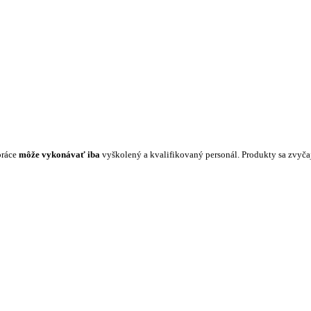
práce
môže vykonávať iba
vyškolený a kvalifikovaný personál. Produkty sa zvyč