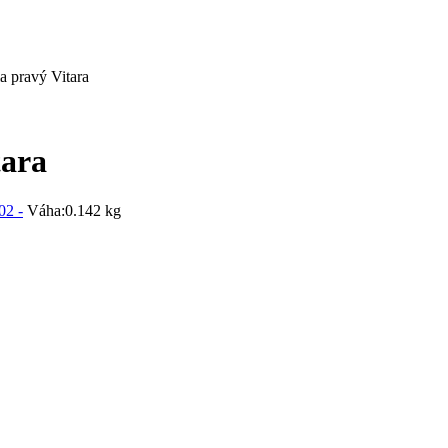
a pravý Vitara
tara
02 -
Váha:
0.142 kg