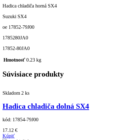
Hadica chladiča horná SX4
Suzuki SX4
oe 17852-79J00
1785280JA0
17852-80JA0
Hmotnosť
0.23 kg
Súvisiace produkty
Skladom 2 ks
Hadica chladiča dolná SX4
kód:
17854-79J00
17.12
€
Kúpiť