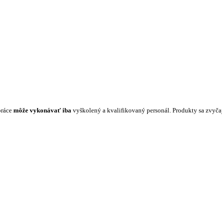
práce
môže vykonávať iba
vyškolený a kvalifikovaný personál. Produkty sa zvyč