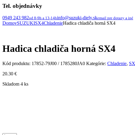
Tel. objednávky
0949 243 982
info@suzuki-diely.sk
od 8-9h a 13-14h
email pre dotazy a iné
Domov
SUZUKI
SX4
Chladenie
Hadica chladiča horná SX4
Hadica chladiča horná SX4
Kód produktu:
17852-79J00 / 1785280JA0
Kategórie:
Chladenie
,
SX
20.30
€
Skladom 4 ks