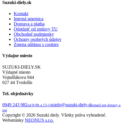
Suzuki-diely.sk
Kontakt
Interná smernica
Doprava a platba
Odstúpiť od zmluvy TU
Obchodné podmienky
Ochrany osobných údajov
Zmena súhlasu s cookies
Výdajne miesto
SUZUKI-DIELY.SK
Výdajné miesto
Vojtaššákova 944
027 44 Tvrdošín
Tel. objednávky
0949 243 982
info@suzuki-diely.sk
od 8-9h a 13-14h
email pre dotazy a
iné
Copyright © 2026 Suzuki diely. Všetky práva vyhradené.
Webstránky
NEONUS s.r.o.