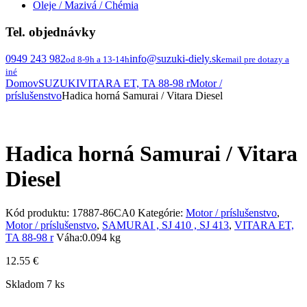
Oleje / Mazivá / Chémia
Tel. objednávky
0949 243 982
info@suzuki-diely.sk
od 8-9h a 13-14h
email pre dotazy a
iné
Domov
SUZUKI
VITARA ET, TA 88-98 r
Motor /
príslušenstvo
Hadica horná Samurai / Vitara Diesel
Hadica horná Samurai / Vitara
Diesel
Kód produktu:
17887-86CA0
Kategórie:
Motor / príslušenstvo
,
Motor / príslušenstvo
,
SAMURAI , SJ 410 , SJ 413
,
VITARA ET,
TA 88-98 r
Váha:
0.094 kg
12.55
€
Skladom 7 ks