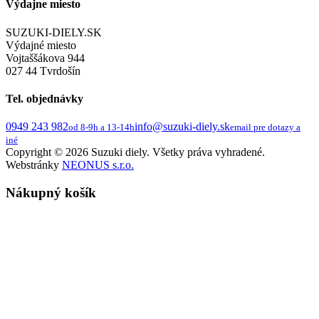
Výdajne miesto
SUZUKI-DIELY.SK
Výdajné miesto
Vojtaššákova 944
027 44 Tvrdošín
Tel. objednávky
0949 243 982
info@suzuki-diely.sk
od 8-9h a 13-14h
email pre dotazy a
iné
Copyright © 2026 Suzuki diely. Všetky práva vyhradené.
Webstránky
NEONUS s.r.o.
Nákupný košík