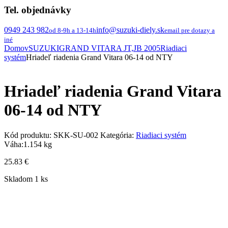
Tel. objednávky
0949 243 982
info@suzuki-diely.sk
od 8-9h a 13-14h
email pre dotazy a
iné
Domov
SUZUKI
GRAND VITARA JT,JB 2005
Riadiaci
systém
Hriadeľ riadenia Grand Vitara 06-14 od NTY
Hriadeľ riadenia Grand Vitara
06-14 od NTY
Kód produktu:
SKK-SU-002
Kategória:
Riadiaci systém
Váha:
1.154 kg
25.83
€
Skladom 1 ks