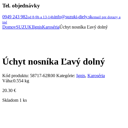
Tel. objednávky
0949 243 982
info@suzuki-diely.sk
od 8-9h a 13-14h
email pre dotazy a
iné
Domov
SUZUKI
Ignis
Karoséria
Úchyt nosníka Ľavý dolný
Úchyt nosníka Ľavý dolný
Kód produktu:
58717-62R00
Kategórie:
Ignis
,
Karoséria
Váha:
0.554 kg
20.30
€
Skladom 1 ks