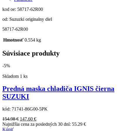
kod oe: 58717-62R00
od: Suzuzki originalny diel
58717-62R00
Hmotnosť
0.554 kg
Súvisiace produkty
-5%
Skladom 1 ks
Predná maska chladiča IGNIS čierna
SUZUKI
kód:
71741-86G00-5PK
Pôvodná
Aktuálna
154.98
€
147.60
€
cena
cena
Najnižšia cena za posledných 30 dní:
55.29
€
bola:
je:
Kúpiť