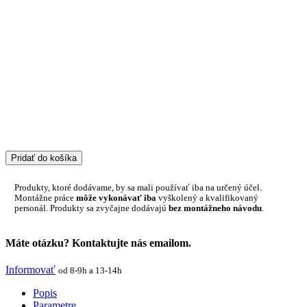
Pridať do košíka
Produkty, ktoré dodávame, by sa mali používať iba na určený účel.
Montážne práce
môže vykonávať iba
vyškolený a kvalifikovaný
personál. Produkty sa zvyčajne dodávajú
bez montážneho návodu
.
Máte otázku? Kontaktujte nás emailom.
Informovať
od 8-9h a 13-14h
Popis
Parametre