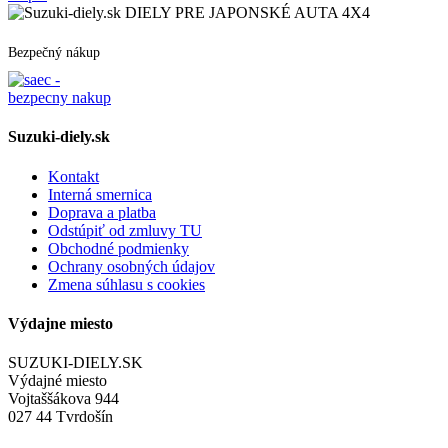
154.98 €.
147.60 €.
DIELY PRE JAPONSKÉ AUTA 4X4
Bezpečný nákup
Suzuki-diely.sk
Kontakt
Interná smernica
Doprava a platba
Odstúpiť od zmluvy TU
Obchodné podmienky
Ochrany osobných údajov
Zmena súhlasu s cookies
Výdajne miesto
SUZUKI-DIELY.SK
Výdajné miesto
Vojtaššákova 944
027 44 Tvrdošín