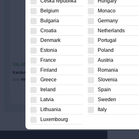
Česká republika
Hungary
Belgium
Monaco
Bulgaria
Germany
Croatia
Netherlands
Denmark
Portugal
Estonia
Poland
France
Austria
SKLADOM 1 KS
Finland
Romania
Kardan zadný Jimny
Greece
Slovenia
kód:
NWN-SU-002
198.80
€
Ireland
Spain
Kúpiť
Latvia
Sweden
Lithuania
Italy
Luxembourg