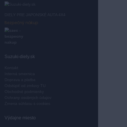
DIELY PRE JAPONSKÉ AUTA 4X4
Bezpečný nákup
Suzuki-diely.sk
Kontakt
Interná smernica
Doprava a platba
Odstúpiť od zmluvy TU
Obchodné podmienky
Ochrany osobných údajov
Zmena súhlasu s cookies
Výdajne miesto