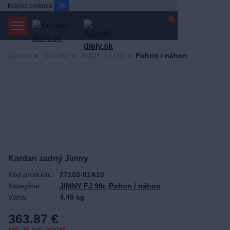
Krajina dodania:
SK
0
Domov
SUZUKI
JIMNY FJ 98r
Pohon / náhon
Kardan zadný Jimny
Kód produktu:
27103-81A10
Kategórie:
JIMNY FJ 98r
,
Pohon / náhon
Váha:
4.48 kg
363.87
€