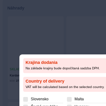
Náhrady
Krajina dodania
Na základe krajiny bude dopočítaná sadzba DPH.
SKLADOM 6 KS
NIE JE SKLADOM
Kardan zadný Jimny
Kardan zadný Jimny SUZU
Country of delivery
kód:
27103-84A00-000
kód:
27103-84A00 / 27103-84A
160.64
€
VAT will be calculated based on the selected country.
Kúpiť
Slovensko
Malta