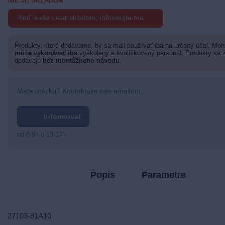
NIE JE SKLADOM
Keď bude tovar skladom, informujte ma
Produkty, ktoré dodávame, by sa mali používať iba na určený účel. Mo
môže vykonávať iba
vyškolený a kvalifikovaný personál. Produkty sa 
dodávajú
bez montážneho návodu
.
Máte otázku? Kontaktujte nás emailom.
Informovať
od 8-9h a 13-14h
Popis
Parametre
27103-81A10