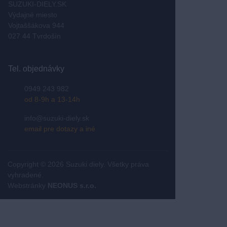
SUZUKI-DIELY.SK
Výdajné miesto
Vojtaššákova 944
027 44 Tvrdošín
Tel. objednávky
0949 243 982
od 8-9h a 13-14h
info@suzuki-diely.sk
email pre dotazy a iné
Copyright © 2026 Suzuki diely. Všetky práva
vyhradené.
Webstránky
NEONUS s.r.o.