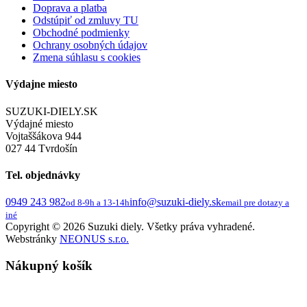
Doprava a platba
Odstúpiť od zmluvy TU
Obchodné podmienky
Ochrany osobných údajov
Zmena súhlasu s cookies
Výdajne miesto
SUZUKI-DIELY.SK
Výdajné miesto
Vojtaššákova 944
027 44 Tvrdošín
Tel. objednávky
0949 243 982
info@suzuki-diely.sk
od 8-9h a 13-14h
email pre dotazy a
iné
Copyright © 2026 Suzuki diely. Všetky práva vyhradené.
Webstránky
NEONUS s.r.o.
Nákupný košík