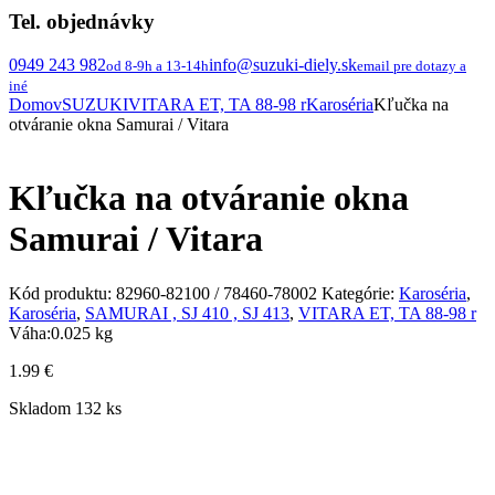
Tel. objednávky
0949 243 982
info@suzuki-diely.sk
od 8-9h a 13-14h
email pre dotazy a
iné
Domov
SUZUKI
VITARA ET, TA 88-98 r
Karoséria
Kľučka na
otváranie okna Samurai / Vitara
Kľučka na otváranie okna
Samurai / Vitara
Kód produktu:
82960-82100 / 78460-78002
Kategórie:
Karoséria
,
Karoséria
,
SAMURAI , SJ 410 , SJ 413
,
VITARA ET, TA 88-98 r
Váha:
0.025 kg
1.99
€
Skladom 132 ks