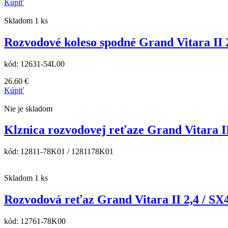
Kúpiť
Skladom 1 ks
Rozvodové koleso spodné Grand Vitara II 2,4
kód:
12631-54L00
26.60
€
Kúpiť
Nie je skladom
Klznica rozvodovej reťaze Grand Vitara II 2
kód:
12811-78K01 / 1281178K01
Skladom 1 ks
Rozvodová reťaz Grand Vitara II 2,4 / SX4 1
kód:
12761-78K00