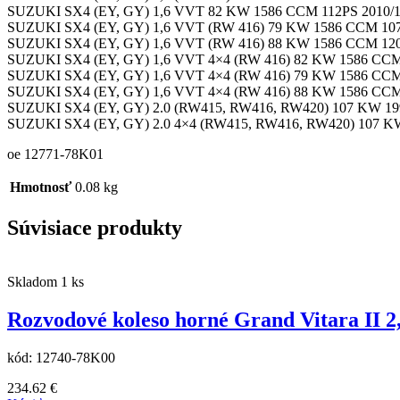
SUZUKI SX4 (EY, GY) 1,6 VVT 82 KW 1586 CCM 112PS 2010/11
SUZUKI SX4 (EY, GY) 1,6 VVT (RW 416) 79 KW 1586 CCM 107
SUZUKI SX4 (EY, GY) 1,6 VVT (RW 416) 88 KW 1586 CCM 120
SUZUKI SX4 (EY, GY) 1,6 VVT 4×4 (RW 416) 82 KW 1586 CCM
SUZUKI SX4 (EY, GY) 1,6 VVT 4×4 (RW 416) 79 KW 1586 CCM
SUZUKI SX4 (EY, GY) 1,6 VVT 4×4 (RW 416) 88 KW 1586 CCM 
SUZUKI SX4 (EY, GY) 2.0 (RW415, RW416, RW420) 107 KW 19
SUZUKI SX4 (EY, GY) 2.0 4×4 (RW415, RW416, RW420) 107 K
oe 12771-78K01
Hmotnosť
0.08 kg
Súvisiace produkty
Skladom 1 ks
Rozvodové koleso horné Grand Vitara II 2,4 
kód:
12740-78K00
234.62
€