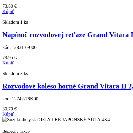
73.80
€
Kúpiť
Skladom 1 ks
Napínač rozvodovej reťaze Grand Vitara II 2
kód:
12831-69J00
79.95
€
Kúpiť
Skladom 3 ks
Rozvodové koleso horné Grand Vitara II 2,4 
kód:
12742-78K00
30.70
€
Kúpiť
DIELY PRE JAPONSKÉ AUTA 4X4
Bezpečný nákup