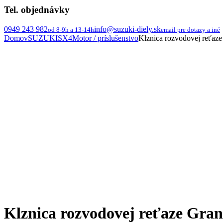
Tel. objednávky
0949 243 982
info@suzuki-diely.sk
od 8-9h a 13-14h
email pre dotazy a iné
Domov
SUZUKI
SX4
Motor / príslušenstvo
Klznica rozvodovej reťaze G
Klznica rozvodovej reťaze Grand V