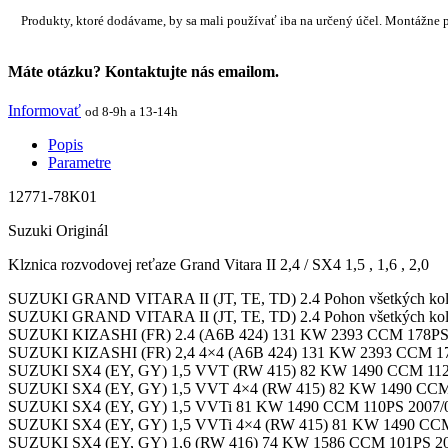
Produkty, ktoré dodávame, by sa mali používať iba na určený účel. Montážne 
Máte otázku? Kontaktujte nás emailom.
Informovať
od 8-9h a 13-14h
Popis
Parametre
12771-78K01
Suzuki Originál
Klznica rozvodovej reťaze Grand Vitara II 2,4 / SX4 1,5 , 1,6 , 2,0
SUZUKI GRAND VITARA II (JT, TE, TD) 2.4 Pohon všetkých kol
SUZUKI GRAND VITARA II (JT, TE, TD) 2.4 Pohon všetkých kol
SUZUKI KIZASHI (FR) 2.4 (A6B 424) 131 KW 2393 CCM 178PS 
SUZUKI KIZASHI (FR) 2,4 4×4 (A6B 424) 131 KW 2393 CCM 17
SUZUKI SX4 (EY, GY) 1,5 VVT (RW 415) 82 KW 1490 CCM 112
SUZUKI SX4 (EY, GY) 1,5 VVT 4×4 (RW 415) 82 KW 1490 CCM 
SUZUKI SX4 (EY, GY) 1,5 VVTi 81 KW 1490 CCM 110PS 2007/0
SUZUKI SX4 (EY, GY) 1,5 VVTi 4×4 (RW 415) 81 KW 1490 CCM 
SUZUKI SX4 (EY, GY) 1,6 (RW 416) 74 KW 1586 CCM 101PS 20