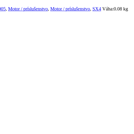
005
,
Motor / príslušenstvo
,
Motor / príslušenstvo
,
SX4
Váha:
0.08 kg