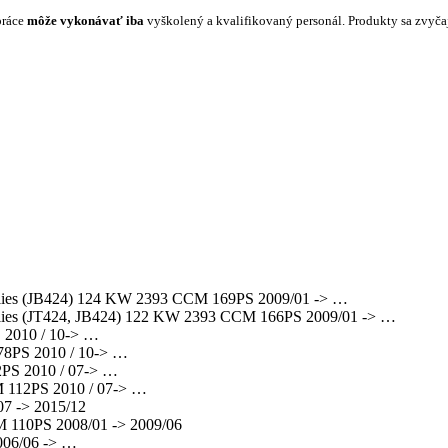
práce
môže vykonávať iba
vyškolený a kvalifikovaný personál. Produkty sa zvyč
ies (JB424) 124 KW 2393 CCM 169PS 2009/01 -> …
ies (JT424, JB424) 122 KW 2393 CCM 166PS 2009/01 -> …
2010 / 10-> …
8PS 2010 / 10-> …
PS 2010 / 07-> …
112PS 2010 / 07-> …
7 -> 2015/12
110PS 2008/01 -> 2009/06
06/06 -> …