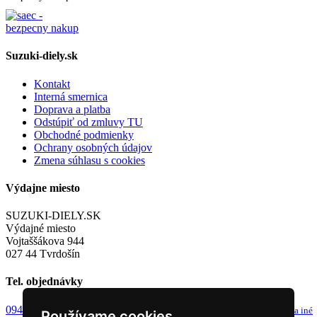
Suzuki-diely.sk
Kontakt
Interná smernica
Doprava a platba
Odstúpiť od zmluvy TU
Obchodné podmienky
Ochrany osobných údajov
Zmena súhlasu s cookies
Výdajne miesto
SUZUKI-DIELY.SK
Výdajné miesto
Vojtaššákova 944
027 44 Tvrdošín
Tel. objednávky
0949 243 982
info@suzuki-diely.sk
od 8-9h a 13-14h
email pre dotazy a iné
Používame cookies