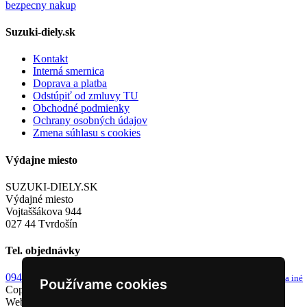
Suzuki-diely.sk
Kontakt
Interná smernica
Doprava a platba
Odstúpiť od zmluvy TU
Obchodné podmienky
Ochrany osobných údajov
Zmena súhlasu s cookies
Výdajne miesto
SUZUKI-DIELY.SK
Výdajné miesto
Vojtaššákova 944
027 44 Tvrdošín
Tel. objednávky
0949 243 982
info@suzuki-diely.sk
od 8-9h a 13-14h
email pre dotazy a iné
Používame cookies
Copyright © 2026 Suzuki diely. Všetky práva vyhradené.
Webstránky
NEONUS s.r.o.