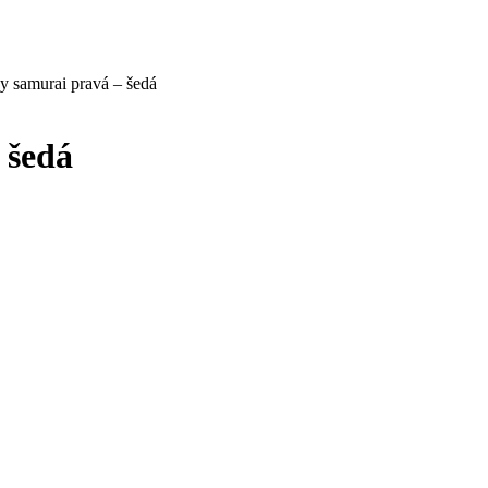
y samurai pravá – šedá
 šedá