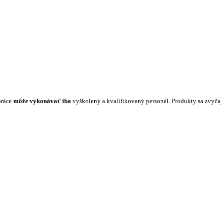
práce
môže vykonávať iba
vyškolený a kvalifikovaný personál. Produkty sa zvyč