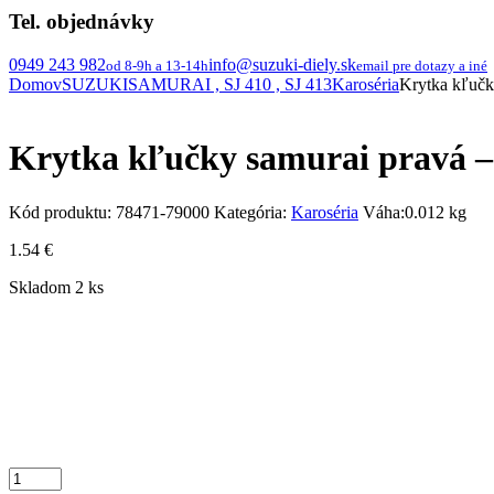
Tel. objednávky
0949 243 982
info@suzuki-diely.sk
od 8-9h a 13-14h
email pre dotazy a iné
Domov
SUZUKI
SAMURAI , SJ 410 , SJ 413
Karoséria
Krytka kľučk
Krytka kľučky samurai pravá –
Kód produktu:
78471-79000
Kategória:
Karoséria
Váha:
0.012 kg
1.54
€
Skladom 2 ks