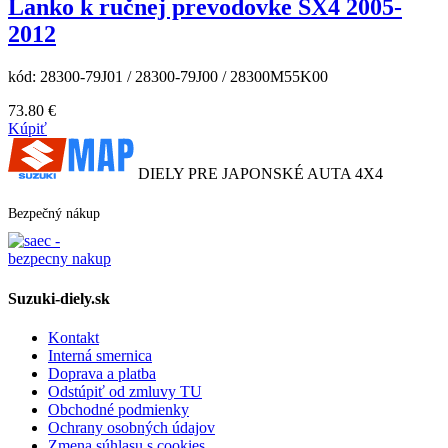
Lanko k ručnej prevodovke SX4 2005-
2012
kód:
28300-79J01 / 28300-79J00 / 28300M55K00
73.80
€
Kúpiť
DIELY PRE JAPONSKÉ AUTA 4X4
Bezpečný nákup
Suzuki-diely.sk
Kontakt
Interná smernica
Doprava a platba
Odstúpiť od zmluvy TU
Obchodné podmienky
Ochrany osobných údajov
Zmena súhlasu s cookies