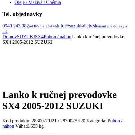
Oleje / Mazivá / Chémia
Tel. objednávky
0949 243 982
info@suzuki-diely.sk
od 8-9h a 13-14h
email pre dotazy a
iné
Domov
SUZUKI
SX4
Pohon / náhon
Lanko k ručnej prevodovke
SX4 2005-2012 SUZUKI
Lanko k ručnej prevodovke
SX4 2005-2012 SUZUKI
Kód produktu:
28300-79J21 / 28300-79J20
Kategória:
Pohon /
náhon
Váha:
0.655 kg