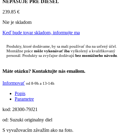
NEPASUJE PRE DIESEL
239.85
€
Nie je skladom
Keď bude tovar skladom, informujte ma
Produkty, ktoré dodávame, by sa mali používať iba na určený účel.
Montážne práce
môže vykonávať iba
vyškolený a kvalifikovaný
personál. Produkty sa zvyčajne dodávajú
bez montážneho návodu
.
Máte otázku? Kontaktujte nás emailom.
Informovať
od 8-9h a 13-14h
Popis
Parametre
kod: 28300-79J21
od: Suzuki originalny diel
S vyvažovacím závažím ako na foto.