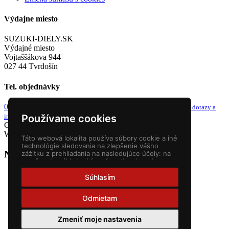
Výdajne miesto
SUZUKI-DIELY.SK
Výdajné miesto
Vojtaššákova 944
027 44 Tvrdošín
Tel. objednávky
0949 243 982
info@suzuki-diely.sk
od 8-9h a 13-14h
email pre dotazy a
Používame cookies
iné
Copyright © 2026 Suzuki diely. Všetky práva vyhradené.
Webstránky
NEONUS s.r.o.
Táto webová lokalita používa súbory cookie a iné
technológie sledovania na zlepšenie vášho
Nákupný košík
zážitku z prehliadania na nasledujúce účely:
na
umožnenie základnej funkčnosti webovej
stránky
,
pre lepší zážitok na webe
,
na meranie
vášho záujmu o naše produkty a služby a na
Súhlasím
prispôsobenie marketingových interakcií
,
na
zobrazovanie reklám ktoré sú pre vás
Odmietam
relevantnejšie
.
Zmeniť moje nastavenia