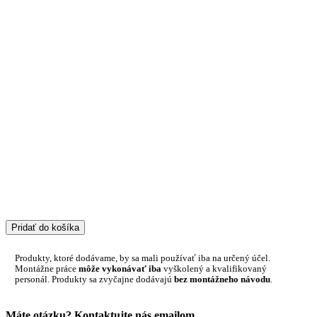
Pridať do košíka
Produkty, ktoré dodávame, by sa mali používať iba na určený účel.
Montážne práce
môže vykonávať iba
vyškolený a kvalifikovaný
personál. Produkty sa zvyčajne dodávajú
bez montážneho návodu
.
Máte otázku? Kontaktujte nás emailom.