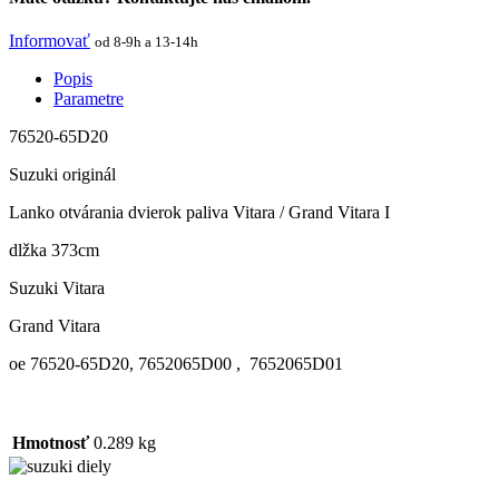
Informovať
od 8-9h a 13-14h
Popis
Parametre
76520-65D20
Suzuki originál
Lanko otvárania dvierok paliva Vitara / Grand Vitara I
dlžka 373cm
Suzuki Vitara
Grand Vitara
oe 76520-65D20, 7652065D00 , 7652065D01
Hmotnosť
0.289 kg