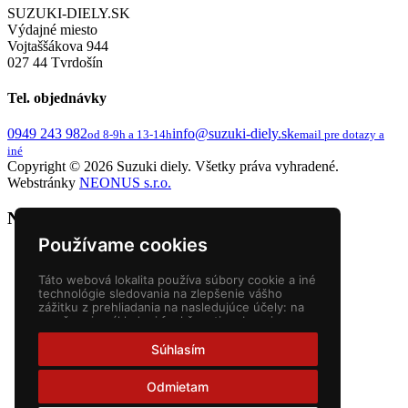
SUZUKI-DIELY.SK
Výdajné miesto
Vojtaššákova 944
027 44 Tvrdošín
Tel. objednávky
0949 243 982
info@suzuki-diely.sk
od 8-9h a 13-14h
email pre dotazy a
iné
Copyright © 2026 Suzuki diely. Všetky práva vyhradené.
Webstránky
NEONUS s.r.o.
Nákupný košík
Používame cookies
Táto webová lokalita používa súbory cookie a iné
technológie sledovania na zlepšenie vášho
zážitku z prehliadania na nasledujúce účely:
na
umožnenie základnej funkčnosti webovej
stránky
,
pre lepší zážitok na webe
,
na meranie
vášho záujmu o naše produkty a služby a na
Súhlasím
prispôsobenie marketingových interakcií
,
na
zobrazovanie reklám ktoré sú pre vás
Odmietam
relevantnejšie
.