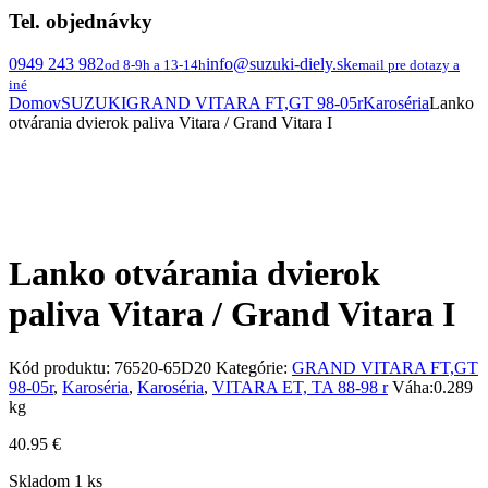
Tel. objednávky
0949 243 982
info@suzuki-diely.sk
od 8-9h a 13-14h
email pre dotazy a
iné
Domov
SUZUKI
GRAND VITARA FT,GT 98-05r
Karoséria
Lanko
otvárania dvierok paliva Vitara / Grand Vitara I
Lanko otvárania dvierok
paliva Vitara / Grand Vitara I
Kód produktu:
76520-65D20
Kategórie:
GRAND VITARA FT,GT
98-05r
,
Karoséria
,
Karoséria
,
VITARA ET, TA 88-98 r
Váha:
0.289
kg
40.95
€
Skladom 1 ks