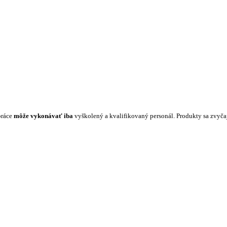
práce
môže vykonávať iba
vyškolený a kvalifikovaný personál. Produkty sa zvyč