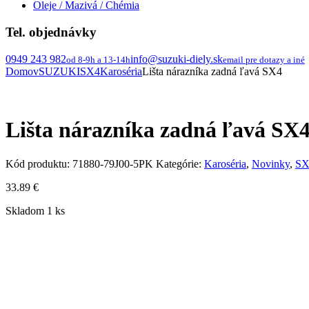
Oleje / Mazivá / Chémia
Tel. objednávky
0949 243 982
info@suzuki-diely.sk
od 8-9h a 13-14h
email pre dotazy a iné
Domov
SUZUKI
SX4
Karoséria
Lišta nárazníka zadná ľavá SX4
Lišta nárazníka zadná ľavá SX
Kód produktu:
71880-79J00-5PK
Kategórie:
Karoséria
,
Novinky
,
SX
33.89
€
Skladom 1 ks