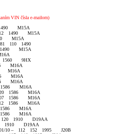
slaním VIN čísla e-mailom)
99 1490 M15A
82 112 1490 M15A
 1490 M15A
9 81 110 1490
12 1490 M15A
M16A
 90 1560 9HX
1586 M16A
586 M16A
1586 M16A
1586 M16A
110 1586 M16A
88 120 1586 M16A
79 107 1586 M16A
82 112 1586 M16A
07 1586 M16A
20 1586 M16A
– 88 120 1910 D19AA
 120 1910 D19AA
0) 01/10 – 112 152 1995 J20B