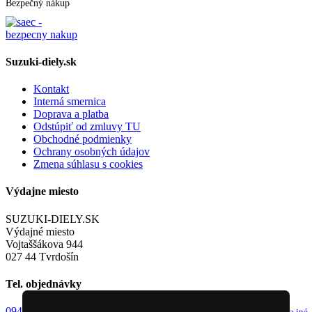
Bezpečný nákup
Suzuki-diely.sk
Kontakt
Interná smernica
Doprava a platba
Odstúpiť od zmluvy TU
Obchodné podmienky
Ochrany osobných údajov
Zmena súhlasu s cookies
Výdajne miesto
SUZUKI-DIELY.SK
Výdajné miesto
Vojtaššákova 944
027 44 Tvrdošín
Tel. objednávky
0949 243 982
info@suzuki-diely.sk
od 8-9h a 13-14h
email pre dotazy a iné