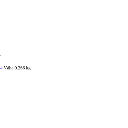
4
4
Váha:
0.266 kg