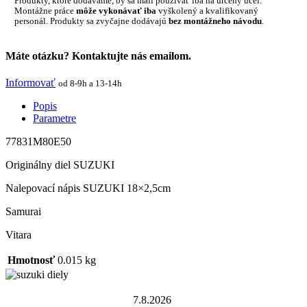
Produkty, ktoré dodávame, by sa mali používať iba na určený účel.
Montážne práce
môže vykonávať iba
vyškolený a kvalifikovaný
personál. Produkty sa zvyčajne dodávajú
bez montážneho návodu
.
Máte otázku? Kontaktujte nás emailom.
Informovať
od 8-9h a 13-14h
Popis
Parametre
77831M80E50
Originálny diel SUZUKI
Nalepovací nápis SUZUKI 18×2,5cm
Samurai
Vitara
Hmotnosť
0.015 kg
7.8.2026