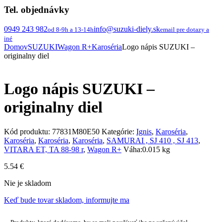
Tel. objednávky
0949 243 982
info@suzuki-diely.sk
od 8-9h a 13-14h
email pre dotazy a
iné
Domov
SUZUKI
Wagon R+
Karoséria
Logo nápis SUZUKI –
originalny diel
Logo nápis SUZUKI –
originalny diel
Kód produktu:
77831M80E50
Kategórie:
Ignis
,
Karoséria
,
Karoséria
,
Karoséria
,
Karoséria
,
SAMURAI , SJ 410 , SJ 413
,
VITARA ET, TA 88-98 r
,
Wagon R+
Váha:
0.015 kg
5.54
€
Nie je skladom
Keď bude tovar skladom, informujte ma