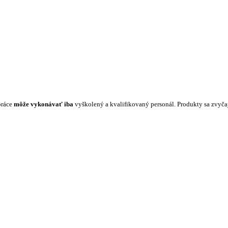
práce
môže vykonávať iba
vyškolený a kvalifikovaný personál. Produkty sa zvyč