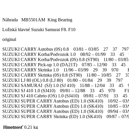
Náhrada MB5501AM King Bearing
Ložiská hlavné Suzuki Samurai F8. F10
original
SUZUKI CARRY Autobus (0S) 0.8 03/81 – 03/85 27 37 
SUZUKI CARRY Korba/Podvozok 1.0 08/92 – 01/99 33 
SUZUKI CARRY Korba/Podvozok (0S) 0.8 (ST90) 11/80 –
SUZUKI CARRY Pick-up 1.0 (DA21T) 07/85 – 12/90 33
SUZUKI CARRY Skrinka 1.0 11/96 – 03/99 29 39 970 
SUZUKI CARRY Skrinka (0S) 0.8 (ST90) 11/80 – 10/85 
SUZUKI LJ 80 (OL) 0.8 (LJ 80) 01/80 – 01/84 29 39 79
SUZUKI SAMURAI (SJ) 1.0 (SJ 410) 11/88 – 12/04 33 
SUZUKI SJ 410 1.0 (SJ410) 09/81 – 12/88 33 45 970 F
SUZUKI SJ 410 Cabrio (OS) 1.0 (SJ410) 09/81 – 07/91 3
SUZUKI SUPER CARRY Autobus (ED) 1.0 (SK410) 10/92 
SUZUKI SUPER CARRY Autobus (ED) 1.0 (SK410) 10/85 
SUZUKI SUPER CARRY Autobus (ED) 1.0 (SK410) 09/94 
SUZUKI SUPER CARRY Skrinka (ED) 1.0 (SK410) 09/87 
Hmotnosť
0.21 kg