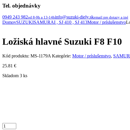
Tel. objednávky
0949 243 982
info@suzuki-diely.sk
od 8-9h a 13-14h
email pre dotazy a iné
Domov
SUZUKI
SAMURAI , SJ 410 , SJ 413
Motor / príslušenstvo
Lo
Ložiská hlavné Suzuki F8 F10
Kód produktu:
MS-1179A
Kategórie:
Motor / príslušenstvo
,
SAMURAI
25.81
€
Skladom 3 ks