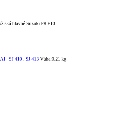
žiská hlavné Suzuki F8 F10
 , SJ 410 , SJ 413
Váha:
0.21 kg