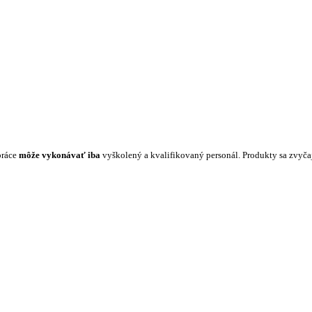
práce
môže vykonávať iba
vyškolený a kvalifikovaný personál. Produkty sa zvyč