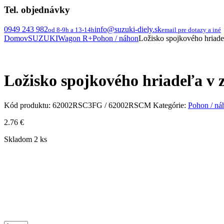
Tel. objednávky
0949 243 982
info@suzuki-diely.sk
od 8-9h a 13-14h
email pre dotazy a iné
Domov
SUZUKI
Wagon R+
Pohon / náhon
Ložisko spojkového hriade
Ložisko spojkového hriadeľa v 
Kód produktu:
62002RSC3FG / 62002RSCM
Kategórie:
Pohon / ná
2.76
€
Skladom 2 ks