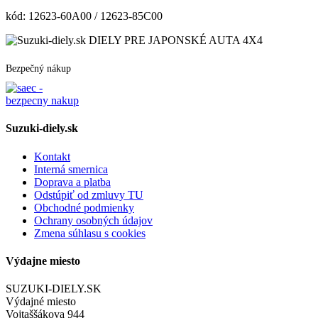
kód:
12623-60A00 / 12623-85C00
DIELY PRE JAPONSKÉ AUTA 4X4
Bezpečný nákup
Suzuki-diely.sk
Kontakt
Interná smernica
Doprava a platba
Odstúpiť od zmluvy TU
Obchodné podmienky
Ochrany osobných údajov
Zmena súhlasu s cookies
Výdajne miesto
SUZUKI-DIELY.SK
Výdajné miesto
Vojtaššákova 944