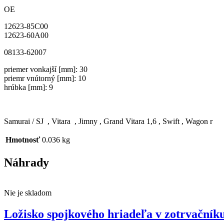
OE
12623-85C00
12623-60A00
08133-62007
priemer vonkajší [mm]: 30
priemr vnútorný [mm]: 10
hrúbka [mm]: 9
Samurai / SJ , Vitara , Jimny , Grand Vitara 1,6 , Swift , Wagon r
Hmotnosť
0.036 kg
Náhrady
Nie je skladom
Ložisko spojkového hriadeľa v zotrvačník