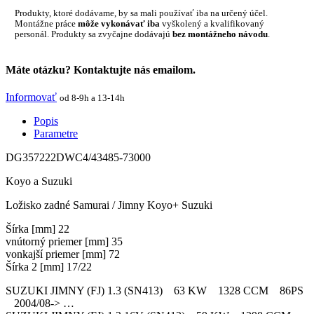
Produkty, ktoré dodávame, by sa mali používať iba na určený účel.
Montážne práce
môže vykonávať iba
vyškolený a kvalifikovaný
personál. Produkty sa zvyčajne dodávajú
bez montážneho návodu
.
Máte otázku? Kontaktujte nás emailom.
Informovať
od 8-9h a 13-14h
Popis
Parametre
DG357222DWC4/43485-73000
Koyo a Suzuki
Ložisko zadné Samurai / Jimny Koyo+ Suzuki
Šírka [mm] 22
vnútorný priemer [mm] 35
vonkajší priemer [mm] 72
Šírka 2 [mm] 17/22
SUZUKI JIMNY (FJ) 1.3 (SN413) 63 KW 1328 CCM 86PS
2004/08-> …