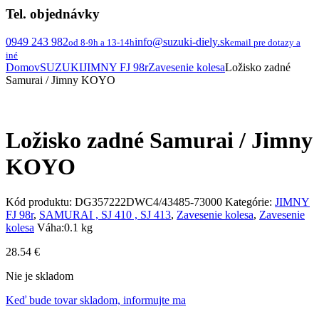
Tel. objednávky
0949 243 982
info@suzuki-diely.sk
od 8-9h a 13-14h
email pre dotazy a
iné
Domov
SUZUKI
JIMNY FJ 98r
Zavesenie kolesa
Ložisko zadné
Samurai / Jimny KOYO
Ložisko zadné Samurai / Jimny
KOYO
Kód produktu:
DG357222DWC4/43485-73000
Kategórie:
JIMNY
FJ 98r
,
SAMURAI , SJ 410 , SJ 413
,
Zavesenie kolesa
,
Zavesenie
kolesa
Váha:
0.1 kg
28.54
€
Nie je skladom
Keď bude tovar skladom, informujte ma