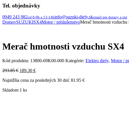
Tel. objednávky
0949 243 982
info@suzuki-diely.sk
od 8-9h a 13-14h
email pre dotazy a iné
Domov
SUZUKI
SX4
Motor / príslušenstvo
Merač hmotnosti vzduchu
Merač hmotnosti vzduchu SX4
Kód produktu:
13800-69K00-000
Kategórie:
Elektro diely
,
Motor / p
Pôvodná
Aktuálna
293.85
€
189.30
€
cena
cena
Najnižšia cena za posledných 30 dní:
81.95
€
bola:
je:
293.85 €.
189.30 €.
Skladom 1 ks