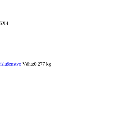
 SX4
ríslušenstvo
Váha:
0.277 kg