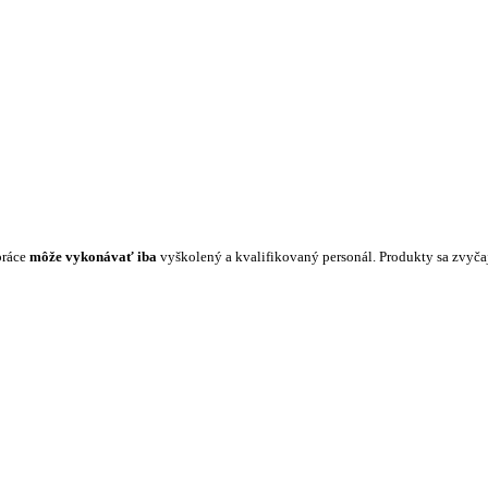
práce
môže vykonávať iba
vyškolený a kvalifikovaný personál. Produkty sa zvyč