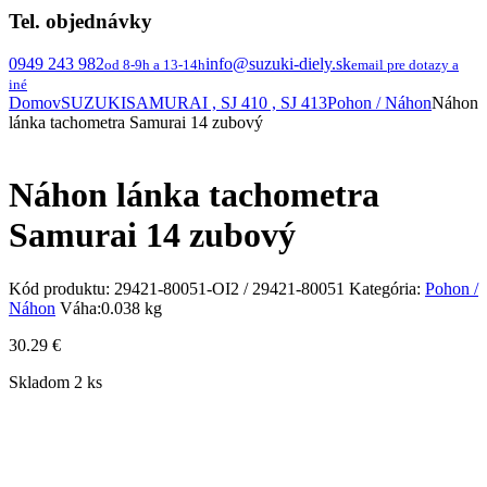
Tel. objednávky
0949 243 982
info@suzuki-diely.sk
od 8-9h a 13-14h
email pre dotazy a
iné
Domov
SUZUKI
SAMURAI , SJ 410 , SJ 413
Pohon / Náhon
Náhon
lánka tachometra Samurai 14 zubový
Náhon lánka tachometra
Samurai 14 zubový
Kód produktu:
29421-80051-OI2 / 29421-80051
Kategória:
Pohon /
Náhon
Váha:
0.038 kg
30.29
€
Skladom 2 ks