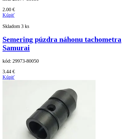
2.00
€
Kúpiť
Skladom 3 ks
Semering púzdra náhonu tachometra
Samurai
kód:
29973-80050
3.44
€
Kúpiť