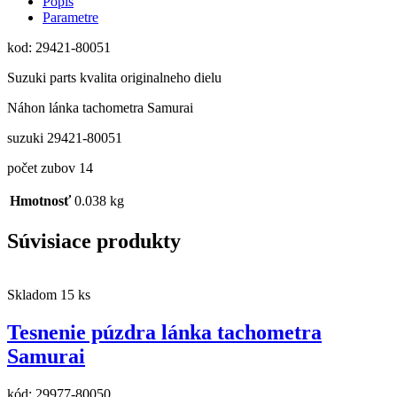
Popis
Parametre
kod: 29421-80051
Suzuki parts kvalita originalneho dielu
Náhon lánka tachometra Samurai
suzuki 29421-80051
počet zubov 14
Hmotnosť
0.038 kg
Súvisiace produkty
Skladom 15 ks
Tesnenie púzdra lánka tachometra
Samurai
kód:
29977-80050