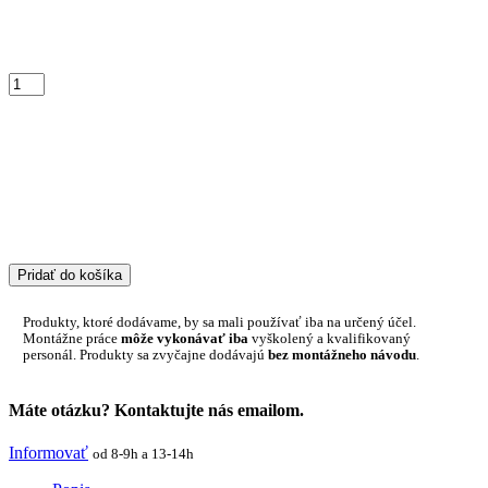
Pridať do košíka
Produkty, ktoré dodávame, by sa mali používať iba na určený účel.
Montážne práce
môže vykonávať iba
vyškolený a kvalifikovaný
personál. Produkty sa zvyčajne dodávajú
bez montážneho návodu
.
Máte otázku? Kontaktujte nás emailom.
Informovať
od 8-9h a 13-14h