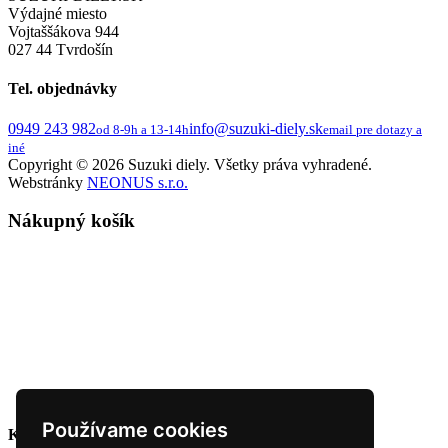
Výdajné miesto
Vojtaššákova 944
027 44 Tvrdošín
Tel. objednávky
0949 243 982
info@suzuki-diely.sk
od 8-9h a 13-14h
email pre dotazy a
iné
Copyright © 2026 Suzuki diely. Všetky práva vyhradené.
Webstránky
NEONUS s.r.o.
Nákupný košík
Používame cookies
Krajina dodania