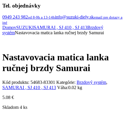
Tel. objednávky
0949 243 982
info@suzuki-diely.sk
od 8-9h a 13-14h
email pre dotazy a
iné
Domov
SUZUKI
SAMURAI , SJ 410 , SJ 413
Brzdový
systém
Nastavovacia matica lanka ručnej brzdy Samurai
Nastavovacia matica lanka
ručnej brzdy Samurai
Kód produktu:
54683-83301
Kategórie:
Brzdový systém
,
SAMURAI , SJ 410 , SJ 413
Váha:
0.02 kg
5.08
€
Skladom 4 ks