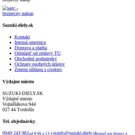
Suzuki-diely.sk
Kontakt
Interná smernica
Doprava a platba
Odstúpiť od zmluvy TU
Obchodné podmienky
Ochrany osobných údajov
Zmena súhlasu s cookies
Výdajne miesto
SUZUKI-DIELY.SK
Výdajné miesto
Vojtaššákova 944
027 44 Tvrdošín
Tel. objednávky
0949 243 982
info@suzuki-diely.sk
od 8-9h a 13-14h
email pre dotazy a