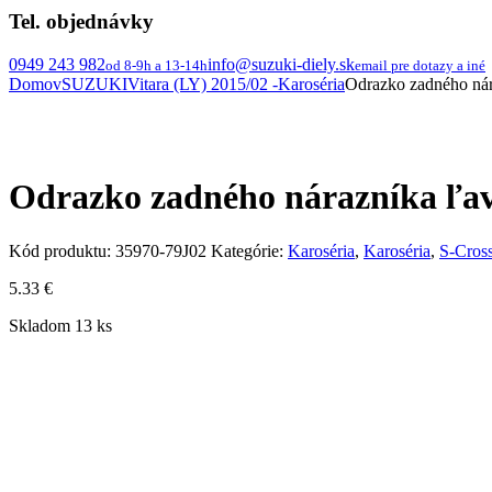
Tel. objednávky
0949 243 982
info@suzuki-diely.sk
od 8-9h a 13-14h
email pre dotazy a iné
Domov
SUZUKI
Vitara (LY) 2015/02 -
Karoséria
Odrazko zadného nára
Odrazko zadného nárazníka ľavé
Kód produktu:
35970-79J02
Kategórie:
Karoséria
,
Karoséria
,
S-Cros
5.33
€
Skladom 13 ks