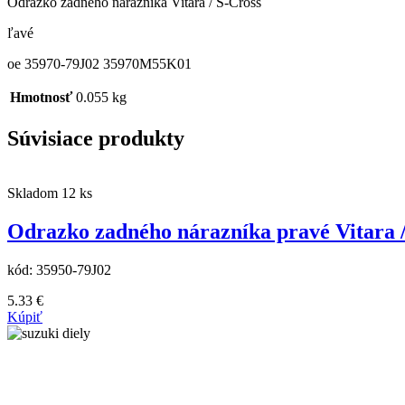
Odrazko zadného nárazníka Vitara / S-Cross
ľavé
oe 35970-79J02 35970M55K01
Hmotnosť
0.055 kg
Súvisiace produkty
Skladom 12 ks
Odrazko zadného nárazníka pravé Vitara /
kód:
35950-79J02
5.33
€
Kúpiť