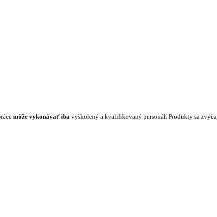
práce
môže vykonávať iba
vyškolený a kvalifikovaný personál. Produkty sa zvyč