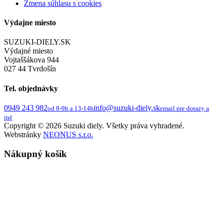
Zmena súhlasu s cookies
Výdajne miesto
SUZUKI-DIELY.SK
Výdajné miesto
Vojtaššákova 944
027 44 Tvrdošín
Tel. objednávky
0949 243 982
info@suzuki-diely.sk
od 8-9h a 13-14h
email pre dotazy a
iné
Copyright © 2026 Suzuki diely. Všetky práva vyhradené.
Webstránky
NEONUS s.r.o.
Nákupný košík