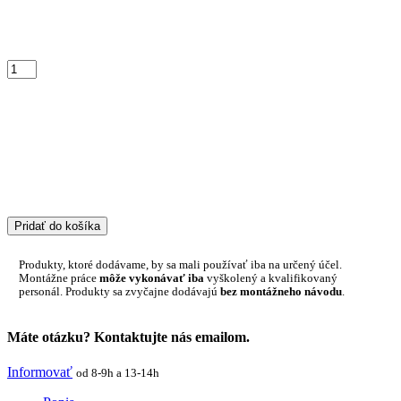
Pridať do košíka
Produkty, ktoré dodávame, by sa mali používať iba na určený účel.
Montážne práce
môže vykonávať iba
vyškolený a kvalifikovaný
personál. Produkty sa zvyčajne dodávajú
bez montážneho návodu
.
Máte otázku? Kontaktujte nás emailom.
Informovať
od 8-9h a 13-14h