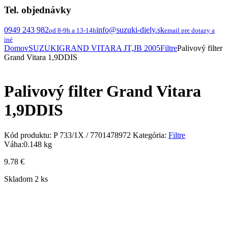
Tel. objednávky
0949 243 982
info@suzuki-diely.sk
od 8-9h a 13-14h
email pre dotazy a
iné
Domov
SUZUKI
GRAND VITARA JT,JB 2005
Filtre
Palivový filter
Grand Vitara 1,9DDIS
Palivový filter Grand Vitara
1,9DDIS
Kód produktu:
P 733/1X / 7701478972
Kategória:
Filtre
Váha:
0.148 kg
9.78
€
Skladom 2 ks