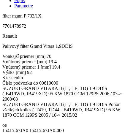
Popis
Parametre
filter mann P 733/1X
7701478972
Renault
Palivový filter Grand Vitara 1,9DDIS
Vonkajší priemer [mm] 70
Vnútorný priemer [mm] 19.4
Vnútorný priemer 1 [mm] 19.4
Výška [mm] 92
S tesnením
Číslo podvozku do 00610000
SUZUKI GRAND VITARA II (JT, TE, TD) 1.9 DDiS
(JB419WD, JB419XD) 95 KW 1870 CCM 129PS 2006 / 03->
2008/08
SUZUKI GRAND VITARA II (JT, TE, TD) 1.9 DDiS Pohon
všetkých kolies (JT419, TD44, JB419WD, JB419XD) 95 KW
1870 CCM 129PS 2005 / 10-> 2015/02
oe
15415-67JA0 15415-67JA0-000