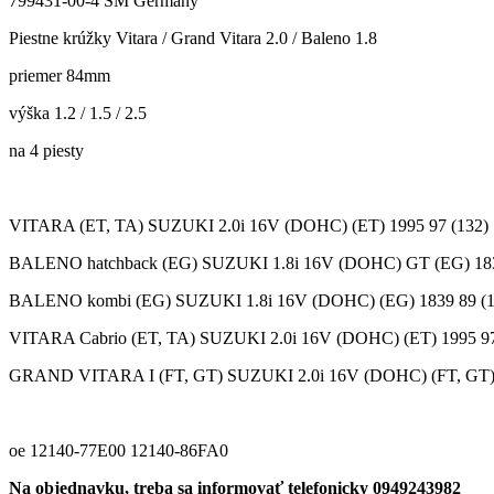
799431-00-4 SM Germany
Piestne krúžky Vitara / Grand Vitara 2.0 / Baleno 1.8
priemer 84mm
výška 1.2 / 1.5 / 2.5
na 4 piesty
VITARA (ET, TA) SUZUKI 2.0i 16V (DOHC) (ET) 1995 97 (132) 
BALENO hatchback (EG) SUZUKI 1.8i 16V (DOHC) GT (EG) 1839
BALENO kombi (EG) SUZUKI 1.8i 16V (DOHC) (EG) 1839 89 (12
VITARA Cabrio (ET, TA) SUZUKI 2.0i 16V (DOHC) (ET) 1995 97
GRAND VITARA I (FT, GT) SUZUKI 2.0i 16V (DOHC) (FT, GT) 1
oe 12140-77E00 12140-86FA0
Na objednavku, treba sa informovať telefonicky 0949243982