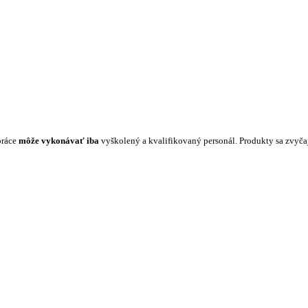
práce
môže vykonávať iba
vyškolený a kvalifikovaný personál. Produkty sa zvyč