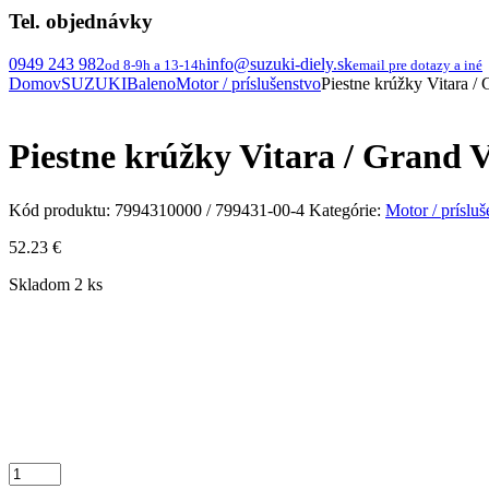
Tel. objednávky
0949 243 982
info@suzuki-diely.sk
od 8-9h a 13-14h
email pre dotazy a iné
Domov
SUZUKI
Baleno
Motor / príslušenstvo
Piestne krúžky Vitara / 
Piestne krúžky Vitara / Grand Vi
Kód produktu:
7994310000 / 799431-00-4
Kategórie:
Motor / prísluš
52.23
€
Skladom 2 ks