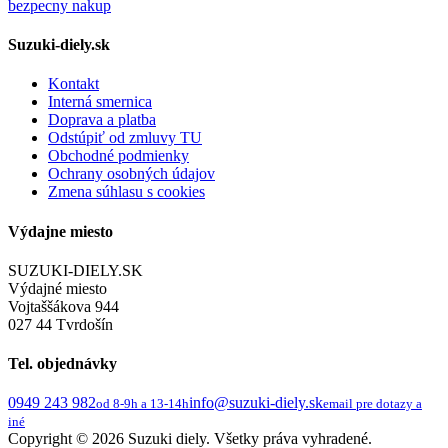
Suzuki-diely.sk
Kontakt
Interná smernica
Doprava a platba
Odstúpiť od zmluvy TU
Obchodné podmienky
Ochrany osobných údajov
Zmena súhlasu s cookies
Výdajne miesto
SUZUKI-DIELY.SK
Výdajné miesto
Vojtaššákova 944
027 44 Tvrdošín
Tel. objednávky
0949 243 982
info@suzuki-diely.sk
od 8-9h a 13-14h
email pre dotazy a
iné
Copyright © 2026 Suzuki diely. Všetky práva vyhradené.