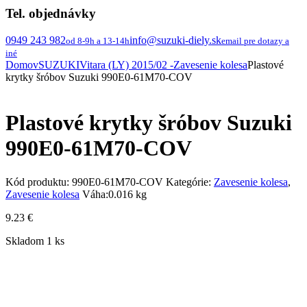
Tel. objednávky
0949 243 982
info@suzuki-diely.sk
od 8-9h a 13-14h
email pre dotazy a
iné
Domov
SUZUKI
Vitara (LY) 2015/02 -
Zavesenie kolesa
Plastové
krytky šróbov Suzuki 990E0-61M70-COV
Plastové krytky šróbov Suzuki
990E0-61M70-COV
Kód produktu:
990E0-61M70-COV
Kategórie:
Zavesenie kolesa
,
Zavesenie kolesa
Váha:
0.016 kg
9.23
€
Skladom 1 ks