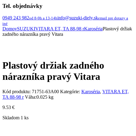
Tel. objednávky
0949 243 982
info@suzuki-diely.sk
od 8-9h a 13-14h
email pre dotazy a
iné
Domov
SUZUKI
VITARA ET, TA 88-98 r
Karoséria
Plastový držiak
zadného nárazníka pravý Vitara
Plastový držiak zadného
nárazníka pravý Vitara
Kód produktu:
71751-63A00
Kategórie:
Karoséria
,
VITARA ET,
TA 88-98 r
Váha:
0.025 kg
9.53
€
Skladom 1 ks