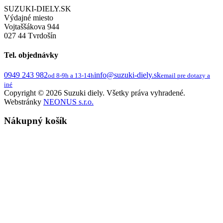
SUZUKI-DIELY.SK
Výdajné miesto
Vojtaššákova 944
027 44 Tvrdošín
Tel. objednávky
0949 243 982
info@suzuki-diely.sk
od 8-9h a 13-14h
email pre dotazy a
iné
Copyright © 2026 Suzuki diely. Všetky práva vyhradené.
Webstránky
NEONUS s.r.o.
Nákupný košík