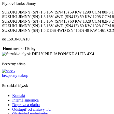
Plynové lanko Jimny
SUZUKI JIMNY (SN) 1.3 16V (SN413) 59 KW 1298 CCM 80PS 1
SUZUKI JIMNY (SN) 1.3 16V 4WD (SN413) 59 KW 1298 CCM 80
SUZUKI JIMNY (SN) 1.3 16V (SN413) 60 KW 1328 CCM 82PS 2
SUZUKI JIMNY (SN) 1.3 16V 4WD (SN413) 60 KW 1328 CCM 82
SUZUKI JIMNY (SN) 1,5 DDiS 4WD (SN415D) 48 KW 1461 CCM
oe 15910-80A10
Hmotnosť
0.116 kg
DIELY PRE JAPONSKÉ AUTA 4X4
Bezpečný nákup
Suzuki-diely.sk
Kontakt
Interná smernica
Doprava a platba
Odstúpiť od zmluvy TU
Obchodné podmienky