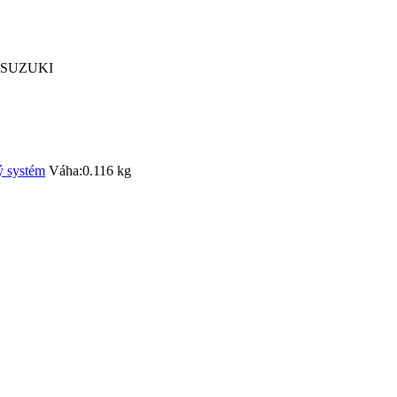
y SUZUKI
ý systém
Váha:
0.116 kg