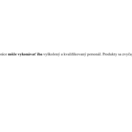
práce
môže vykonávať iba
vyškolený a kvalifikovaný personál. Produkty sa zvyč