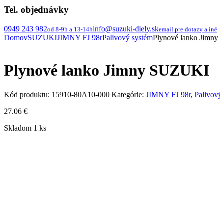
Tel. objednávky
0949 243 982
info@suzuki-diely.sk
od 8-9h a 13-14h
email pre dotazy a iné
Domov
SUZUKI
JIMNY FJ 98r
Palivový systém
Plynové lanko Jimn
Plynové lanko Jimny SUZUKI
Kód produktu:
15910-80A10-000
Kategórie:
JIMNY FJ 98r
,
Palivov
27.06
€
Skladom 1 ks