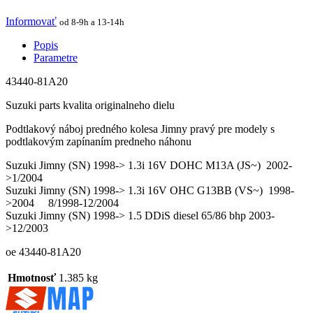
Informovať
od 8-9h a 13-14h
Popis
Parametre
43440-81A20
Suzuki parts kvalita originalneho dielu
Podtlakový náboj predného kolesa Jimny pravý pre modely s
podtlakovým zapínaním predneho náhonu
Suzuki Jimny (SN) 1998-> 1.3i 16V DOHC M13A (JS~) 2002-
>1/2004
Suzuki Jimny (SN) 1998-> 1.3i 16V OHC G13BB (VS~) 1998-
>2004 8/1998-12/2004
Suzuki Jimny (SN) 1998-> 1.5 DDiS diesel 65/86 bhp 2003-
>12/2003
oe 43440-81A20
Hmotnosť
1.385 kg