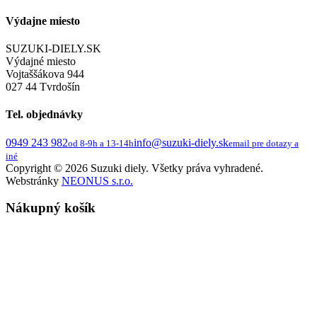
Výdajne miesto
SUZUKI-DIELY.SK
Výdajné miesto
Vojtaššákova 944
027 44 Tvrdošín
Tel. objednávky
0949 243 982
info@suzuki-diely.sk
od 8-9h a 13-14h
email pre dotazy a
iné
Copyright © 2026 Suzuki diely. Všetky práva vyhradené.
Webstránky
NEONUS s.r.o.
Nákupný košík