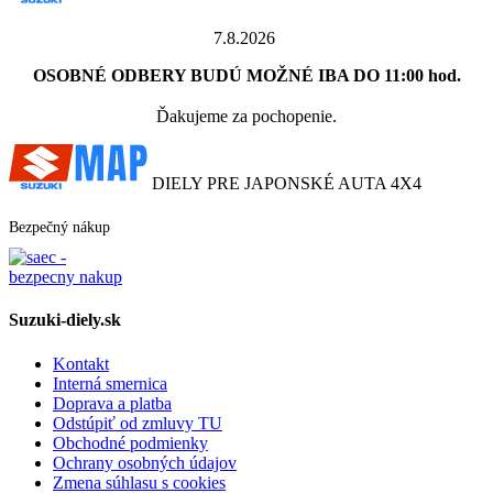
7.8.2026
OSOBNÉ ODBERY BUDÚ MOŽNÉ IBA DO 11:00 hod.
Ďakujeme za pochopenie.
DIELY PRE JAPONSKÉ AUTA 4X4
Bezpečný nákup
Suzuki-diely.sk
Kontakt
Interná smernica
Doprava a platba
Odstúpiť od zmluvy TU
Obchodné podmienky
Ochrany osobných údajov
Zmena súhlasu s cookies