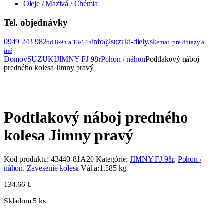
Oleje / Mazivá / Chémia
Tel. objednávky
0949 243 982
info@suzuki-diely.sk
od 8-9h a 13-14h
email pre dotazy a
iné
Domov
SUZUKI
JIMNY FJ 98r
Pohon / náhon
Podtlakový náboj
predného kolesa Jimny pravý
Podtlakový náboj predného
kolesa Jimny pravý
Kód produktu:
43440-81A20
Kategórie:
JIMNY FJ 98r
,
Pohon /
náhon
,
Zavesenie kolesa
Váha:
1.385 kg
134.66
€
Skladom 5 ks