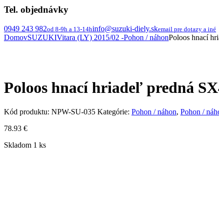
Tel. objednávky
0949 243 982
info@suzuki-diely.sk
od 8-9h a 13-14h
email pre dotazy a iné
Domov
SUZUKI
Vitara (LY) 2015/02 -
Pohon / náhon
Poloos hnací hri
Poloos hnací hriadeľ predná SX4 
Kód produktu:
NPW-SU-035
Kategórie:
Pohon / náhon
,
Pohon / náh
78.93
€
Skladom 1 ks