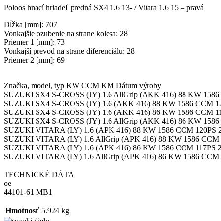
Poloos hnací hriadeľ predná SX4 1.6 13- / Vitara 1.6 15 – pravá
Dĺžka [mm]: 707
Vonkajšie ozubenie na strane kolesa: 28
Priemer 1 [mm]: 73
Vonkajší prevod na strane diferenciálu: 28
Priemer 2 [mm]: 69
Značka, model, typ KW CCM KM Dátum výroby
SUZUKI SX4 S-CROSS (JY) 1.6 AllGrip (AKK 416) 88 KW 1586
SUZUKI SX4 S-CROSS (JY) 1.6 (AKK 416) 88 KW 1586 CCM 12
SUZUKI SX4 S-CROSS (JY) 1.6 (AKK 416) 86 KW 1586 CCM 11
SUZUKI SX4 S-CROSS (JY) 1.6 AllGrip (AKK 416) 86 KW 1586
SUZUKI VITARA (LY) 1.6 (APK 416) 88 KW 1586 CCM 120PS 2
SUZUKI VITARA (LY) 1.6 AllGrip (APK 416) 88 KW 1586 CCM 
SUZUKI VITARA (LY) 1.6 (APK 416) 86 KW 1586 CCM 117PS 2
SUZUKI VITARA (LY) 1.6 AllGrip (APK 416) 86 KW 1586 CCM 
TECHNICKÉ DÁTA
oe
44101-61 MB1
Hmotnosť
5.924 kg