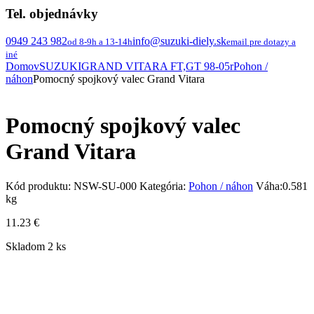
Tel. objednávky
0949 243 982
info@suzuki-diely.sk
od 8-9h a 13-14h
email pre dotazy a
iné
Domov
SUZUKI
GRAND VITARA FT,GT 98-05r
Pohon /
náhon
Pomocný spojkový valec Grand Vitara
Pomocný spojkový valec
Grand Vitara
Kód produktu:
NSW-SU-000
Kategória:
Pohon / náhon
Váha:
0.581
kg
11.23
€
Skladom 2 ks