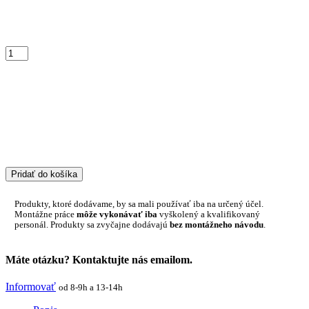
Pridať do košíka
Produkty, ktoré dodávame, by sa mali používať iba na určený účel.
Montážne práce
môže vykonávať iba
vyškolený a kvalifikovaný
personál. Produkty sa zvyčajne dodávajú
bez montážneho návodu
.
Máte otázku? Kontaktujte nás emailom.
Informovať
od 8-9h a 13-14h