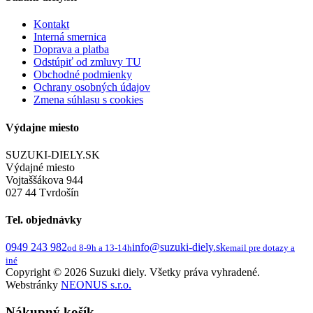
Kontakt
Interná smernica
Doprava a platba
Odstúpiť od zmluvy TU
Obchodné podmienky
Ochrany osobných údajov
Zmena súhlasu s cookies
Výdajne miesto
SUZUKI-DIELY.SK
Výdajné miesto
Vojtaššákova 944
027 44 Tvrdošín
Tel. objednávky
0949 243 982
info@suzuki-diely.sk
od 8-9h a 13-14h
email pre dotazy a
iné
Copyright © 2026 Suzuki diely. Všetky práva vyhradené.
Webstránky
NEONUS s.r.o.
Nákupný košík