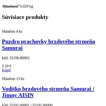
Hmotnosť
0.029 kg
Súvisiace produkty
Skladom 4 ks
Puzdro prachovky brzdového strmeňa
Samurai
kód:
55196-80002
5.10
€
Kúpiť
Skladom 13 ks
Vodítko brzdového strmeňa Samurai /
Jimny AISIN
kód:
55191-80001 / 55191-80000