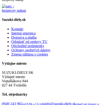
Suzuki-diely.sk
Kontakt
Interná smernica
Doprava a platba
Odstúpiť od zmluvy TU
Obchodné podmienky
Ochrany osobných údajov
Zmena súhlasu s cookies
Výdajne miesto
SUZUKI-DIELY.SK
Výdajné miesto
Vojtaššákova 944
027 44 Tvrdošín
Tel. objednávky
0949 243 982
info@suzuki-diely.sk
od 8-9h a 13-14h
email pre dotazy a