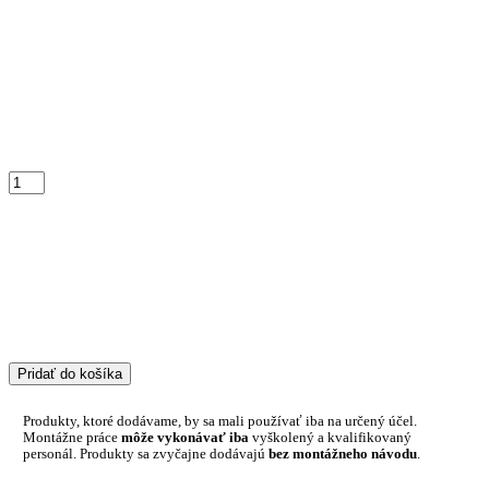
Pridať do košíka
Produkty, ktoré dodávame, by sa mali používať iba na určený účel.
Montážne práce
môže vykonávať iba
vyškolený a kvalifikovaný
personál. Produkty sa zvyčajne dodávajú
bez montážneho návodu
.