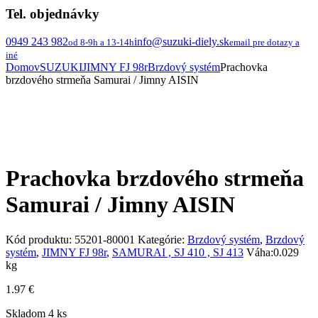
Tel. objednávky
0949 243 982
info@suzuki-diely.sk
od 8-9h a 13-14h
email pre dotazy a
iné
Domov
SUZUKI
JIMNY FJ 98r
Brzdový systém
Prachovka
brzdového strmeňa Samurai / Jimny AISIN
Prachovka brzdového strmeňa
Samurai / Jimny AISIN
Kód produktu:
55201-80001
Kategórie:
Brzdový systém
,
Brzdový
systém
,
JIMNY FJ 98r
,
SAMURAI , SJ 410 , SJ 413
Váha:
0.029
kg
1.97
€
Skladom 4 ks