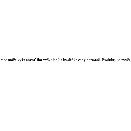
práce
môže vykonávať iba
vyškolený a kvalifikovaný personál. Produkty sa zvyč