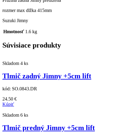
Pružina zadná Jimny predĺžená
rozmer max dlžka 415mm
Suzuki Jimny
Hmotnosť
1.6 kg
Súvisiace produkty
Skladom 4 ks
Tlmič zadný Jimny +5cm lift
kód:
SO.0843.DR
24.50
€
Kúpiť
Skladom 6 ks
Tlmič predný Jimny +5cm lift