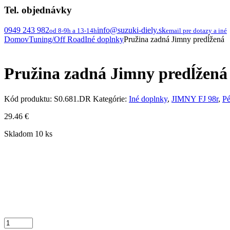
Tel. objednávky
0949 243 982
info@suzuki-diely.sk
od 8-9h a 13-14h
email pre dotazy a iné
Domov
Tuning/Off Road
Iné doplnky
Pružina zadná Jimny predĺžená
Pružina zadná Jimny predĺžená
Kód produktu:
S0.681.DR
Kategórie:
Iné doplnky
,
JIMNY FJ 98r
,
Pé
29.46
€
Skladom 10 ks