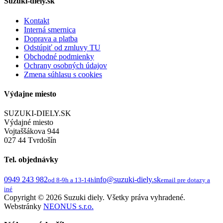
Suzuki-diely.sk
Kontakt
Interná smernica
Doprava a platba
Odstúpiť od zmluvy TU
Obchodné podmienky
Ochrany osobných údajov
Zmena súhlasu s cookies
Výdajne miesto
SUZUKI-DIELY.SK
Výdajné miesto
Vojtaššákova 944
027 44 Tvrdošín
Tel. objednávky
0949 243 982
info@suzuki-diely.sk
od 8-9h a 13-14h
email pre dotazy a
iné
Copyright © 2026 Suzuki diely. Všetky práva vyhradené.
Webstránky
NEONUS s.r.o.