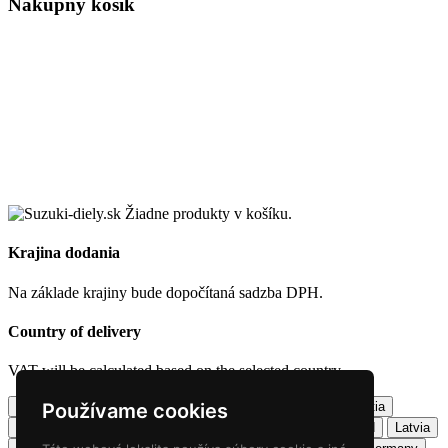
Nákupný košík
Žiadne produkty v košíku.
Krajina dodania
Na základe krajiny bude dopočítaná sadzba DPH.
Country of delivery
VAT will be calculated based on the selected country.
Používame cookies
Slovensko
Česká republika
Belgium
Bulgaria
Croatia
Denmark
Estonia
France
Finland
Greece
Ireland
Latvia