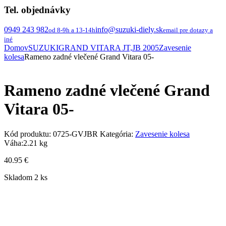
Tel. objednávky
0949 243 982
info@suzuki-diely.sk
od 8-9h a 13-14h
email pre dotazy a
iné
Domov
SUZUKI
GRAND VITARA JT,JB 2005
Zavesenie
kolesa
Rameno zadné vlečené Grand Vitara 05-
Rameno zadné vlečené Grand
Vitara 05-
Kód produktu:
0725-GVJBR
Kategória:
Zavesenie kolesa
Váha:
2.21 kg
40.95
€
Skladom 2 ks