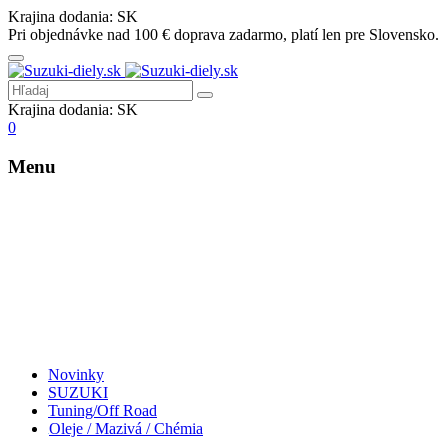
Krajina dodania:
SK
Pri objednávke nad 100 € doprava zadarmo, platí len pre Slovensko.
Krajina dodania:
SK
0
Menu
Novinky
SUZUKI
Tuning/Off Road
Oleje / Mazivá / Chémia