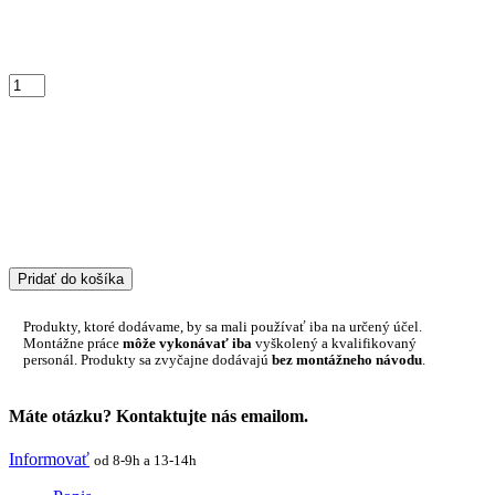
Pridať do košíka
Produkty, ktoré dodávame, by sa mali používať iba na určený účel.
Montážne práce
môže vykonávať iba
vyškolený a kvalifikovaný
personál. Produkty sa zvyčajne dodávajú
bez montážneho návodu
.
Máte otázku? Kontaktujte nás emailom.
Informovať
od 8-9h a 13-14h