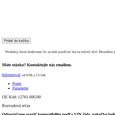
Pridať do košíka
Produkty, ktoré dodávame, by sa mali používať iba na určený účel. Montážne 
Máte otázku? Kontaktujte nás emailom.
Informovať
od 8-9h a 13-14h
Popis
Parametre
OE Kód: 12761-69G00
Rozvodová reťaz
Odporúčame overiť kompatibilitu podľa VIN čísla, nakoľko boli 