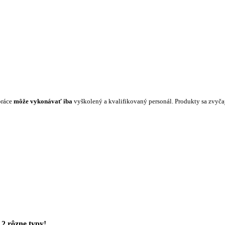
práce
môže vykonávať iba
vyškolený a kvalifikovaný personál. Produkty sa zvyč
2 rôzne typy!