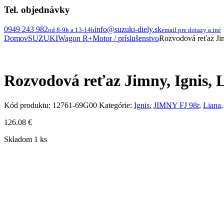
Tel. objednávky
0949 243 982
info@suzuki-diely.sk
od 8-9h a 13-14h
email pre dotazy a iné
Domov
SUZUKI
Wagon R+
Motor / príslušenstvo
Rozvodová reťaz J
Rozvodová reťaz Jimny, Ignis
Kód produktu:
12761-69G00
Kategórie:
Ignis
,
JIMNY FJ 98r
,
Liana
126.08
€
Skladom 1 ks