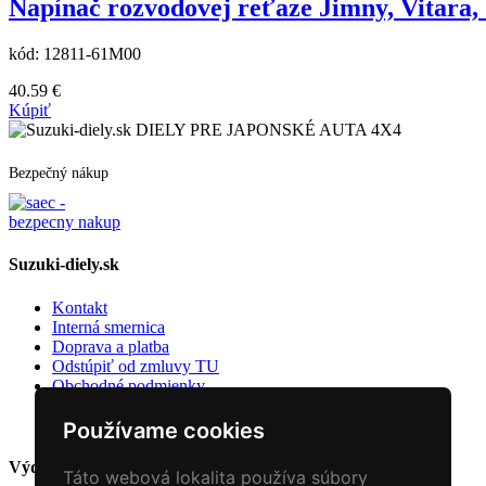
Napínač rozvodovej reťaze Jimny, Vitara
kód:
12811-61M00
40.59
€
Kúpiť
DIELY PRE JAPONSKÉ AUTA 4X4
Bezpečný nákup
Suzuki-diely.sk
Kontakt
Interná smernica
Doprava a platba
Odstúpiť od zmluvy TU
Obchodné podmienky
Ochrany osobných údajov
Zmena súhlasu s cookies
Používame cookies
Výdajne miesto
Táto webová lokalita používa súbory