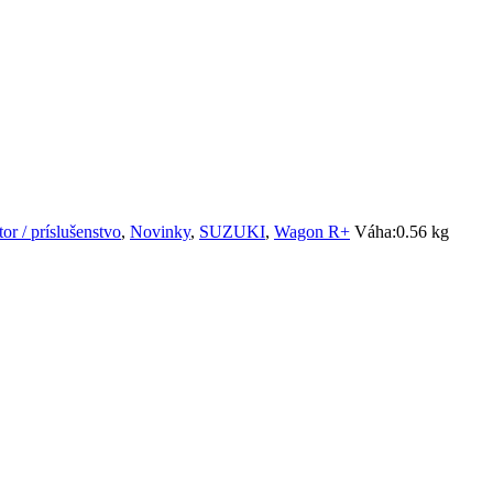
or / príslušenstvo
,
Novinky
,
SUZUKI
,
Wagon R+
Váha:
0.56 kg