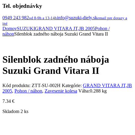
Tel. objednávky
0949 243 982
info@suzuki-diely.sk
od 8-9h a 13-14h
email pre dotazy a
iné
Domov
SUZUKI
GRAND VITARA JT,JB 2005
Pohon /
náhon
Silenblok zadného náboja Suzuki Grand Vitara II
Silenblok zadného náboja
Suzuki Grand Vitara II
Kód produktu:
ZTT-SU-002H
Kategórie:
GRAND VITARA JT,JB
2005
,
Pohon / náhon
,
Zavesenie kolesa
Váha:
0.288 kg
7.34
€
Skladom 2 ks