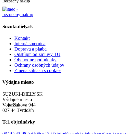
Bezpečný nákup
Suzuki-diely.sk
Kontakt
Interná smernica
Doprava a platba
Odstúpiť od zmluvy TU
Obchodné podmienky
Ochrany osobných údajov
Zmena súhlasu s cookies
Výdajne miesto
SUZUKI-DIELY.SK
Výdajné miesto
Vojtaššákova 944
027 44 Tvrdošín
Tel. objednávky
0949 243 982
info@suzuki-diely.sk
od 8-9h a 13-14h
email pre dotazy a