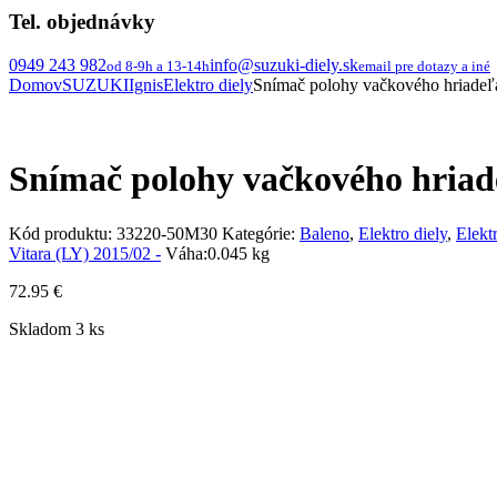
Tel. objednávky
0949 243 982
info@suzuki-diely.sk
od 8-9h a 13-14h
email pre dotazy a iné
Domov
SUZUKI
Ignis
Elektro diely
Snímač polohy vačkového hriadeľa 
Snímač polohy vačkového hriade
Kód produktu:
33220-50M30
Kategórie:
Baleno
,
Elektro diely
,
Elektr
Vitara (LY) 2015/02 -
Váha:
0.045 kg
72.95
€
Skladom 3 ks