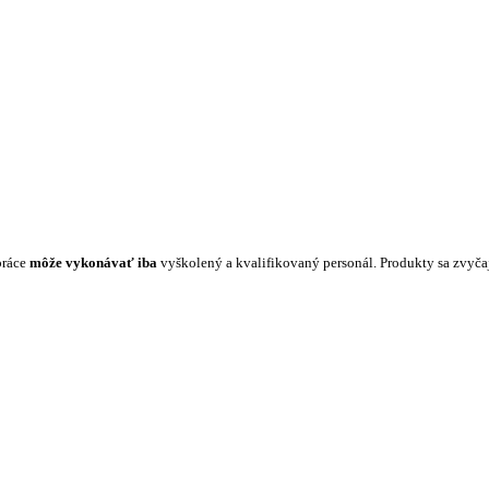
práce
môže vykonávať iba
vyškolený a kvalifikovaný personál. Produkty sa zvyč