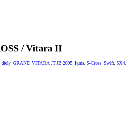
OSS / Vitara II
 diely
,
GRAND VITARA JT,JB 2005
,
Ignis
,
S-Cross
,
Swift
,
SX4
,