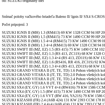
od: SUZUKI originálny diel
Snímač polohy vačkového hriadeľa Baleno II/ Ignis II/ SX4 S-CROSS 
Počet pripojení: 3
SUZUKI IGNIS II (MH) 1.3 (RM413) 69 KW 1328 CCM 94 HP 20
SUZUKI IGNIS II (MH) 1,5 (RM415) 73 KW 1490 CCM 99 HP 20
SUZUKI IGNIS II (MH) 1.5 4×4 (RM415) 73 KW 1490 CCM 99 HP
SUZUKI IGNIS II (MH) 1.3 4×4 (RM413) 69 KW 1328 CCM 94 HP
SUZUKI SWIFT III (MZ, EZ) 1.5 (RS 415) 75 KW 1490 CCM 102 
SUZUKI SWIFT III (MZ, EZ) 1.3 (RS 413, ZC11S) 68 KW 1328 C
SUZUKI SWIFT III (MZ, EZ) 1.3 4×4 (RS 413, ZD11S) 66 KW 13
SUZUKI SWIFT III (MZ, EZ) 1.6 (RS416, RR 416, ZC31S) 92 K
SUZUKI SWIFT III (MZ, EZ) 1.3 4×4 (RS 413, ZD11S) 68 KW 13
SUZUKI GRAND VITARA II (JT, TE, TD) 1.6 Pohon všetkých kol
SUZUKI GRAND VITARA II (JT, TE, TD) 2.0 Pohon všetkých kol
SUZUKI GRAND VITARA II (JT, TE, TD) 2.4 Pohon všetkých kol
SUZUKI GRAND VITARA II (JT, TE, TD) 2.4 Pohon všetkých kol
SUZUKI SX4 (EY, GY) 1.6 VVT 4×4 (RW416) 79 KW 1586 CCM 
SUZUKI SX4 (EY, GY) 1.5 (RW 415) 73 KW 1490 CCM 99 HP 20
SUZUKI SX4 (EY, GY) 1.6 VVT (RW 416, YA21S) 79 KW 1586 
SUZUKI KIZASHI (FR) 2.4 (A6B 424) 131 KW 2393 CCM 178 HP
SUZUKI KIZASHI (FR) 2.4 4×4 (A6B 424) 131 KW 2393 CCM 17