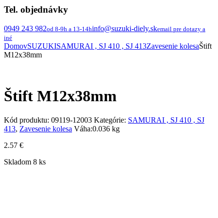
Tel. objednávky
0949 243 982
info@suzuki-diely.sk
od 8-9h a 13-14h
email pre dotazy a
iné
Domov
SUZUKI
SAMURAI , SJ 410 , SJ 413
Zavesenie kolesa
Štift
M12x38mm
Štift M12x38mm
Kód produktu:
09119-12003
Kategórie:
SAMURAI , SJ 410 , SJ
413
,
Zavesenie kolesa
Váha:
0.036 kg
2.57
€
Skladom 8 ks