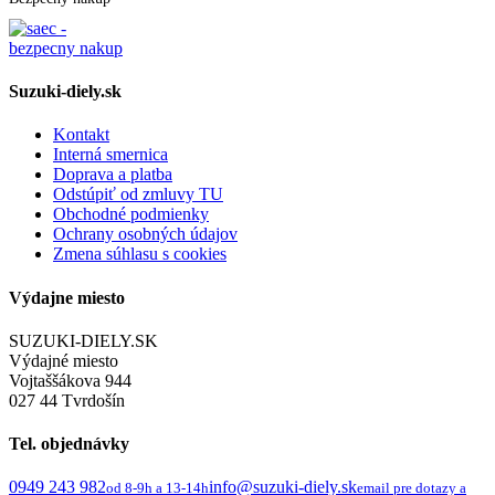
Suzuki-diely.sk
Kontakt
Interná smernica
Doprava a platba
Odstúpiť od zmluvy TU
Obchodné podmienky
Ochrany osobných údajov
Zmena súhlasu s cookies
Výdajne miesto
SUZUKI-DIELY.SK
Výdajné miesto
Vojtaššákova 944
027 44 Tvrdošín
Tel. objednávky
0949 243 982
info@suzuki-diely.sk
od 8-9h a 13-14h
email pre dotazy a