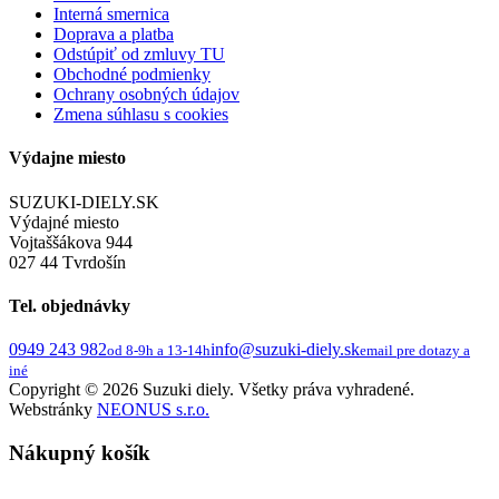
Interná smernica
Doprava a platba
Odstúpiť od zmluvy TU
Obchodné podmienky
Ochrany osobných údajov
Zmena súhlasu s cookies
Výdajne miesto
SUZUKI-DIELY.SK
Výdajné miesto
Vojtaššákova 944
027 44 Tvrdošín
Tel. objednávky
0949 243 982
info@suzuki-diely.sk
od 8-9h a 13-14h
email pre dotazy a
iné
Copyright © 2026 Suzuki diely. Všetky práva vyhradené.
Webstránky
NEONUS s.r.o.
Nákupný košík