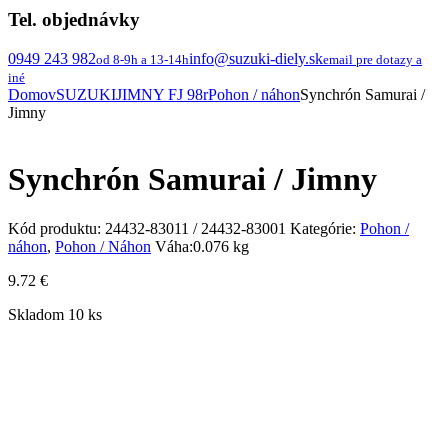
Tel. objednávky
0949 243 982
info@suzuki-diely.sk
od 8-9h a 13-14h
email pre dotazy a
iné
Domov
SUZUKI
JIMNY FJ 98r
Pohon / náhon
Synchrón Samurai /
Jimny
Synchrón Samurai / Jimny
Kód produktu:
24432-83011 / 24432-83001
Kategórie:
Pohon /
náhon
,
Pohon / Náhon
Váha:
0.076 kg
9.72
€
Skladom 10 ks