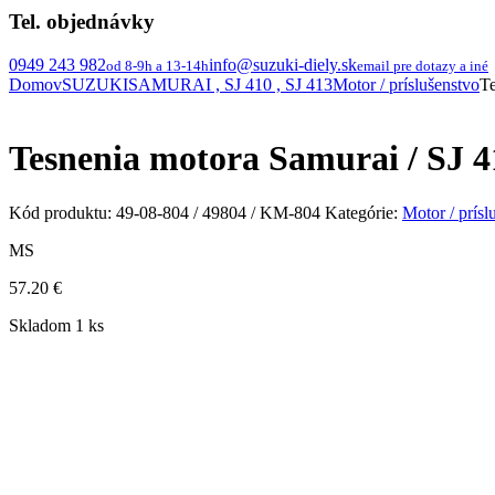
Tel. objednávky
0949 243 982
info@suzuki-diely.sk
od 8-9h a 13-14h
email pre dotazy a iné
Domov
SUZUKI
SAMURAI , SJ 410 , SJ 413
Motor / príslušenstvo
Te
Tesnenia motora Samurai / SJ 4
Kód produktu:
49-08-804 / 49804 / KM-804
Kategórie:
Motor / prísl
MS
57.20
€
Skladom 1 ks