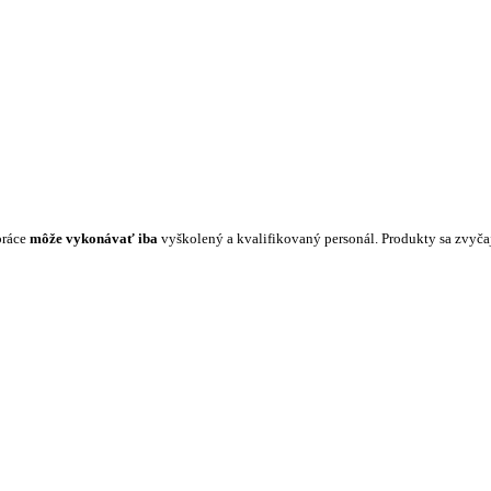
práce
môže vykonávať iba
vyškolený a kvalifikovaný personál. Produkty sa zvyč