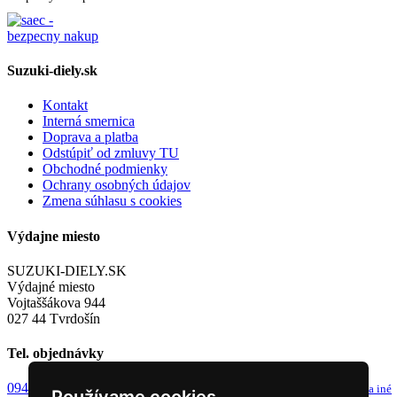
Suzuki-diely.sk
Kontakt
Interná smernica
Doprava a platba
Odstúpiť od zmluvy TU
Obchodné podmienky
Ochrany osobných údajov
Zmena súhlasu s cookies
Výdajne miesto
SUZUKI-DIELY.SK
Výdajné miesto
Vojtaššákova 944
027 44 Tvrdošín
Tel. objednávky
0949 243 982
info@suzuki-diely.sk
od 8-9h a 13-14h
email pre dotazy a iné