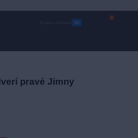
0
Krajina dodania:
SK
verí pravé Jimny