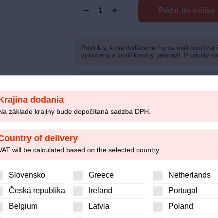
Pridať do košíka
Produkty, ktoré dodávame, by sa mali používať
vyškolený a kvalifikovaný personál. Produkty s
Máte otázku? Kontaktujte nás email
Krajina dodania
Informovať
Na základe krajiny bude dopočítaná sadzba DPH.
od 8-9h a 13-14h
Country of delivery
VAT will be calculated based on the selected country.
Popis
Parametre
Slovensko
Greece
Netherlands
Česká republika
Ireland
Portugal
Belgium
Latvia
Poland