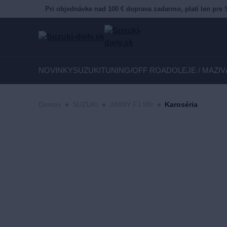
Pri objednávke nad 100 € doprava zadarmo, platí len pre 
NOVINKY
SUZUKI
TUNING/OFF ROAD
OLEJE / MAZIV
Domov
SUZUKI
JIMNY FJ 98r
Karoséria