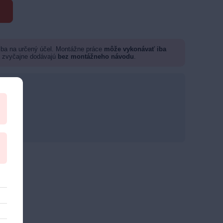
 iba na určený účel. Montážne práce
môže vykonávať iba
a zvyčajne dodávajú
bez montážneho návodu
.
om.