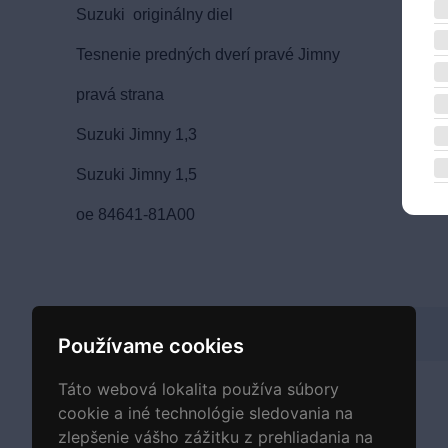
Suzuki originálny diel
Tesnenie predných dverí pravé Jimny
pravá strana
Suzuki Jimny 1,3
Suzuki Jimny 1,5
oe 84641-81A00
Hmotnosť
Používame cookies
Táto webová lokalita používa súbory
cookie a iné technológie sledovania na
zlepšenie vášho zážitku z prehliadania na