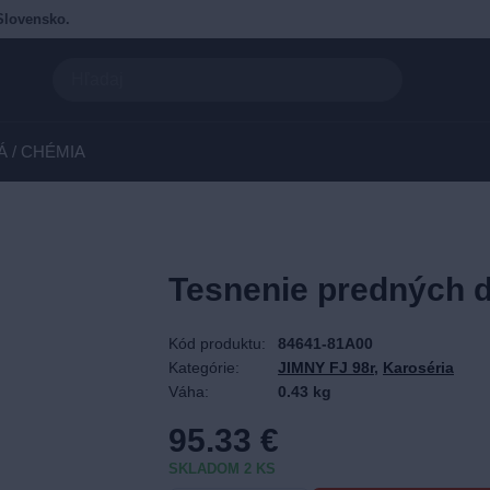
Slovensko.
Á / CHÉMIA
Tesnenie predných d
Kód produktu:
84641-81A00
Kategórie:
JIMNY FJ 98r
,
Karoséria
Váha:
0.43 kg
95.33
€
SKLADOM 2 KS