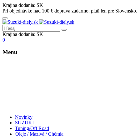
Krajina dodania:
SK
Pri objednávke nad 100 € doprava zadarmo, platí len pre Slovensko.
Krajina dodania:
SK
0
Menu
Novinky
SUZUKI
Tuning/Off Road
Oleje / Mazivá / Chémia