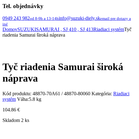
Tel. objednávky
0949 243 982
info@suzuki-diely.sk
od 8-9h a 13-14h
email pre dotazy a
iné
Domov
SUZUKI
SAMURAI , SJ 410 , SJ 413
Riadiaci systém
Tyč
riadenia Samurai široká náprava
Tyč riadenia Samurai široká
náprava
Kód produktu:
48870-70A61 / 48870-80060
Kategória:
Riadiaci
systém
Váha:
5.8 kg
104.86
€
Skladom 2 ks