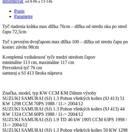
Informovať
od 8-9h a 13-14h
Popis
Parametre
Tyč riadenia krátka max dlžka 76cm – dlžka od stredu oka po stred
čapu 72,5cm
Tyč s pevným dvojčapom max dlžka 100 – dlžka od stredu čapu po
koniec závitu 98cm
Kompletná vzdialenosť tyče medzi stredom čapov
minimálne 113 cm, maximálne 117 cm
Prevodová tyč 76 cm
samuraj a SJ 413 široka náprava
Značka, model, typ KW CCM KM Dátum výroby
SUZUKI SAMURAI (SJ) 1.3 Pohon všetkých kolies (SJ 413) 51
KW 1298 CCM 70PS 1988 / 11-> 2004/12
SUZUKI SAMURAI (SJ) 1.3 Pohon všetkých kolies (SJ 413) 44
KW 1324 CCM 60PS 1988 / 11-> 2004/12
SUZUKI SAMURAI (SJ) 1.9 TD 46 kW 1905 CCM 63PS 1998 /
11-> 2004/12
SUZUKI SAMURAI (SJ) 1.3 Pohon všetkých kolies 59 KW 1298