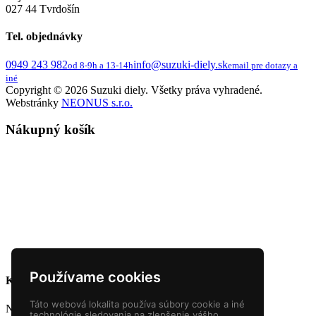
027 44 Tvrdošín
Tel. objednávky
0949 243 982
info@suzuki-diely.sk
od 8-9h a 13-14h
email pre dotazy a
iné
Copyright © 2026 Suzuki diely. Všetky práva vyhradené.
Webstránky
NEONUS s.r.o.
Nákupný košík
Používame cookies
Krajina dodania
Táto webová lokalita používa súbory cookie a iné
Na základe krajiny bude dopočítaná sadzba DPH.
technológie sledovania na zlepšenie vášho