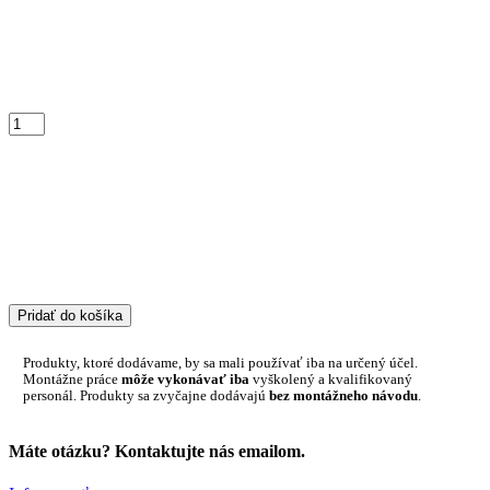
Pridať do košíka
Produkty, ktoré dodávame, by sa mali používať iba na určený účel.
Montážne práce
môže vykonávať iba
vyškolený a kvalifikovaný
personál. Produkty sa zvyčajne dodávajú
bez montážneho návodu
.
Máte otázku? Kontaktujte nás emailom.