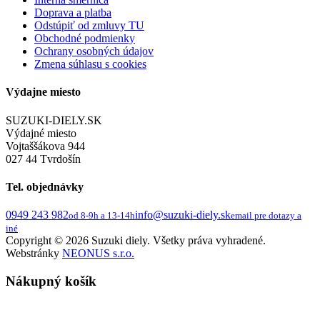
Doprava a platba
Odstúpiť od zmluvy TU
Obchodné podmienky
Ochrany osobných údajov
Zmena súhlasu s cookies
Výdajne miesto
SUZUKI-DIELY.SK
Výdajné miesto
Vojtaššákova 944
027 44 Tvrdošín
Tel. objednávky
0949 243 982
info@suzuki-diely.sk
od 8-9h a 13-14h
email pre dotazy a
iné
Copyright © 2026 Suzuki diely. Všetky práva vyhradené.
Webstránky
NEONUS s.r.o.
Nákupný košík