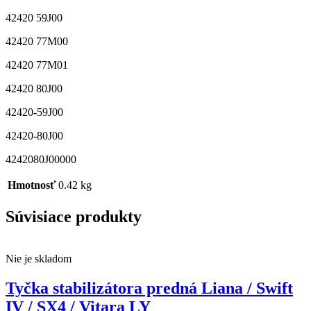
42420 59J00
42420 77M00
42420 77M01
42420 80J00
42420-59J00
42420-80J00
4242080J00000
Hmotnosť
0.42 kg
Súvisiace produkty
Nie je skladom
Tyčka stabilizátora predná Liana / Swift
IV / SX4 / Vitara LY