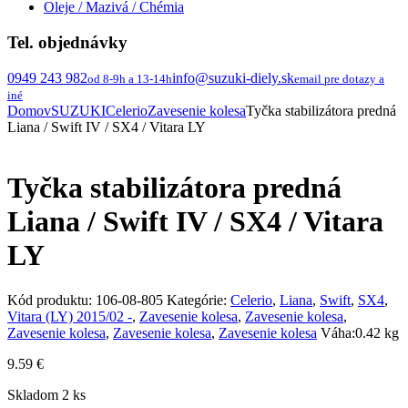
Oleje / Mazivá / Chémia
Tel. objednávky
0949 243 982
info@suzuki-diely.sk
od 8-9h a 13-14h
email pre dotazy a
iné
Domov
SUZUKI
Celerio
Zavesenie kolesa
Tyčka stabilizátora predná
Liana / Swift IV / SX4 / Vitara LY
Tyčka stabilizátora predná
Liana / Swift IV / SX4 / Vitara
LY
Kód produktu:
106-08-805
Kategórie:
Celerio
,
Liana
,
Swift
,
SX4
,
Vitara (LY) 2015/02 -
,
Zavesenie kolesa
,
Zavesenie kolesa
,
Zavesenie kolesa
,
Zavesenie kolesa
,
Zavesenie kolesa
Váha:
0.42 kg
9.59
€
Skladom 2 ks