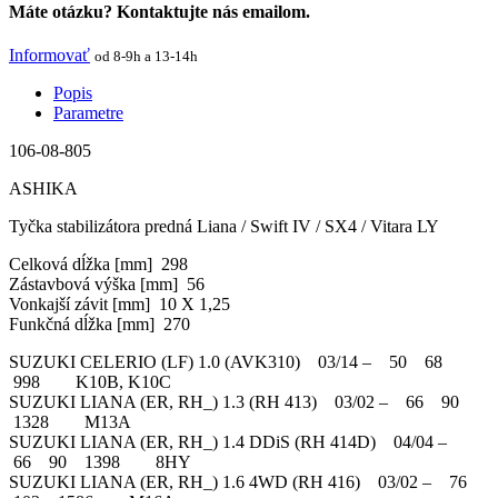
Máte otázku? Kontaktujte nás emailom.
Informovať
od 8-9h a 13-14h
Popis
Parametre
106-08-805
ASHIKA
Tyčka stabilizátora predná Liana / Swift IV / SX4 / Vitara LY
Celková dĺžka [mm] 298
Zástavbová výška [mm] 56
Vonkajší závit [mm] 10 X 1,25
Funkčná dĺžka [mm] 270
SUZUKI CELERIO (LF) 1.0 (AVK310) 03/14 – 50 68
998 K10B, K10C
SUZUKI LIANA (ER, RH_) 1.3 (RH 413) 03/02 – 66 90
1328 M13A
SUZUKI LIANA (ER, RH_) 1.4 DDiS (RH 414D) 04/04 –
66 90 1398 8HY
SUZUKI LIANA (ER, RH_) 1.6 4WD (RH 416) 03/02 – 76