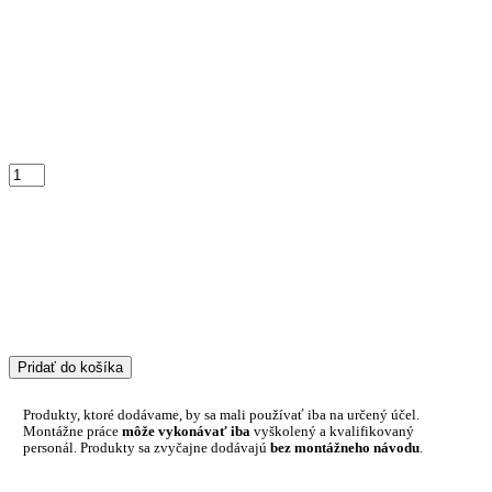
Pridať do košíka
Produkty, ktoré dodávame, by sa mali používať iba na určený účel.
Montážne práce
môže vykonávať iba
vyškolený a kvalifikovaný
personál. Produkty sa zvyčajne dodávajú
bez montážneho návodu
.