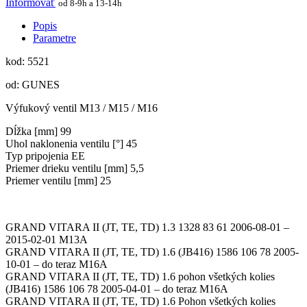
Informovať
od 8-9h a 13-14h
Popis
Parametre
kod: 5521
od: GUNES
Výfukový ventil M13 / M15 / M16
Dĺžka [mm] 99
Uhol naklonenia ventilu [°] 45
Typ pripojenia EE
Priemer drieku ventilu [mm] 5,5
Priemer ventilu [mm] 25
GRAND VITARA II (JT, TE, TD) 1.3 1328 83 61 2006-08-01 –
2015-02-01 M13A
GRAND VITARA II (JT, TE, TD) 1.6 (JB416) 1586 106 78 2005-
10-01 – do teraz M16A
GRAND VITARA II (JT, TE, TD) 1.6 pohon všetkých kolies
(JB416) 1586 106 78 2005-04-01 – do teraz M16A
GRAND VITARA II (JT, TE, TD) 1.6 Pohon všetkých kolies