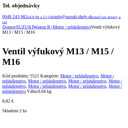
Tel. objednávky
0949 243 982
info@suzuki-diely.sk
od 8-9h a 13-14h
email pre dotazy a
iné
Domov
SUZUKI
Wagon R+
Motor / príslušenstvo
Ventil výfukový
M13 / M15 / M16
Ventil výfukový M13 / M15 /
M16
Kód produktu:
5521
Kategórie:
Motor / príslušenstvo
,
Motor /
príslušenstvo
,
Motor / príslušenstvo
,
Motor / príslušenstvo
,
Motor /
príslušenstvo
,
Motor / príslušenstvo
,
Motor / príslušenstvo
,
Motor /
príslušenstvo
Váha:
0.04 kg
8.82
€
Skladom 2 ks