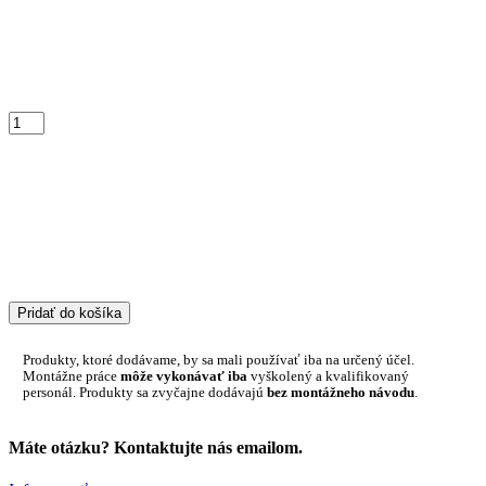
Pridať do košíka
Produkty, ktoré dodávame, by sa mali používať iba na určený účel.
Montážne práce
môže vykonávať iba
vyškolený a kvalifikovaný
personál. Produkty sa zvyčajne dodávajú
bez montážneho návodu
.
Máte otázku? Kontaktujte nás emailom.