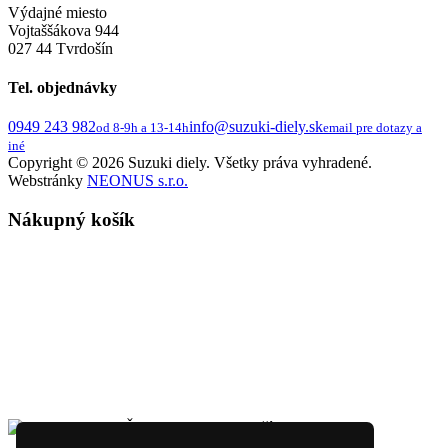
Výdajné miesto
Vojtaššákova 944
027 44 Tvrdošín
Tel. objednávky
0949 243 982
info@suzuki-diely.sk
od 8-9h a 13-14h
email pre dotazy a
iné
Copyright © 2026 Suzuki diely. Všetky práva vyhradené.
Webstránky
NEONUS s.r.o.
Nákupný košík
Žiadne produkty v košíku.