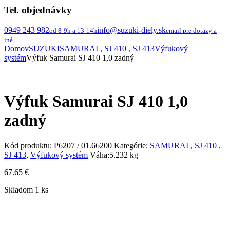
Tel. objednávky
0949 243 982
info@suzuki-diely.sk
od 8-9h a 13-14h
email pre dotazy a
iné
Domov
SUZUKI
SAMURAI , SJ 410 , SJ 413
Výfukový
systém
Výfuk Samurai SJ 410 1,0 zadný
Výfuk Samurai SJ 410 1,0
zadný
Kód produktu:
P6207 / 01.66200
Kategórie:
SAMURAI , SJ 410 ,
SJ 413
,
Výfukový systém
Váha:
5.232 kg
67.65
€
Skladom 1 ks