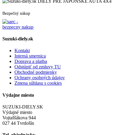
DIELY PRE JAPONSKÉ AUTA 4X4
Bezpečný nákup
Suzuki-diely.sk
Kontakt
Interná smernica
Doprava a platba
Odstúpiť od zmluvy TU
Obchodné podmienky
Ochrany osobných údajov
Zmena súhlasu s cookies
Výdajne miesto
SUZUKI-DIELY.SK
Výdajné miesto
Vojtaššákova 944
027 44 Tvrdošín
Tel. objednávky