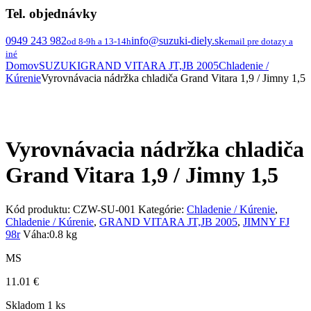
Tel. objednávky
0949 243 982
info@suzuki-diely.sk
od 8-9h a 13-14h
email pre dotazy a
iné
Domov
SUZUKI
GRAND VITARA JT,JB 2005
Chladenie /
Kúrenie
Vyrovnávacia nádržka chladiča Grand Vitara 1,9 / Jimny 1,5
Vyrovnávacia nádržka chladiča
Grand Vitara 1,9 / Jimny 1,5
Kód produktu:
CZW-SU-001
Kategórie:
Chladenie / Kúrenie
,
Chladenie / Kúrenie
,
GRAND VITARA JT,JB 2005
,
JIMNY FJ
98r
Váha:
0.8 kg
MS
11.01
€
Skladom 1 ks