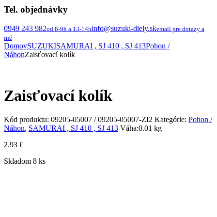
Tel. objednávky
0949 243 982
info@suzuki-diely.sk
od 8-9h a 13-14h
email pre dotazy a
iné
Domov
SUZUKI
SAMURAI , SJ 410 , SJ 413
Pohon /
Náhon
Zaisťovací kolík
Zaisťovací kolík
Kód produktu:
09205-05007 / 09205-05007-ZI2
Kategórie:
Pohon /
Náhon
,
SAMURAI , SJ 410 , SJ 413
Váha:
0.01 kg
2.93
€
Skladom 8 ks