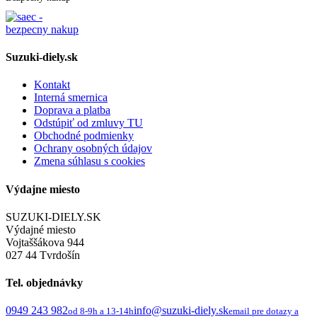
Suzuki-diely.sk
Kontakt
Interná smernica
Doprava a platba
Odstúpiť od zmluvy TU
Obchodné podmienky
Ochrany osobných údajov
Zmena súhlasu s cookies
Výdajne miesto
SUZUKI-DIELY.SK
Výdajné miesto
Vojtaššákova 944
027 44 Tvrdošín
Tel. objednávky
0949 243 982
info@suzuki-diely.sk
od 8-9h a 13-14h
email pre dotazy a