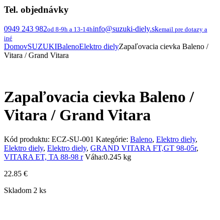
Tel. objednávky
0949 243 982
info@suzuki-diely.sk
od 8-9h a 13-14h
email pre dotazy a
iné
Domov
SUZUKI
Baleno
Elektro diely
Zapaľovacia cievka Baleno /
Vitara / Grand Vitara
Zapaľovacia cievka Baleno /
Vitara / Grand Vitara
Kód produktu:
ECZ-SU-001
Kategórie:
Baleno
,
Elektro diely
,
Elektro diely
,
Elektro diely
,
GRAND VITARA FT,GT 98-05r
,
VITARA ET, TA 88-98 r
Váha:
0.245 kg
22.85
€
Skladom 2 ks