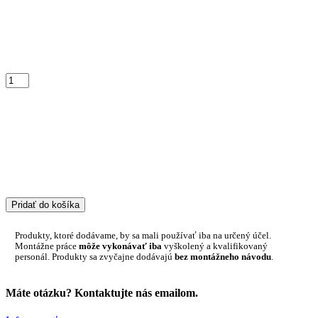
Pridať do košíka
Produkty, ktoré dodávame, by sa mali používať iba na určený účel.
Montážne práce
môže vykonávať iba
vyškolený a kvalifikovaný
personál. Produkty sa zvyčajne dodávajú
bez montážneho návodu
.
Máte otázku? Kontaktujte nás emailom.