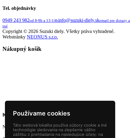
Tel. objednávky
0949 243 982
info@suzuki-diely.sk
od 8-9h a 13-14h
email pre dotazy a
iné
Copyright © 2026 Suzuki diely. Všetky práva vyhradené.
Webstránky
NEONUS s.r.o.
Nákupný košík
Používame cookies
Krajina dodania
Táto webová lokalita používa súbory cookie a iné
Na základe krajiny bude dopočítaná sadzba DPH.
technológie sledovania na zlepšenie vášho
zážitku z prehliadania na nasledujúce účely:
na